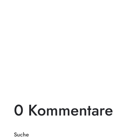
Pergolen aus Holz sind eine beliebte Wahl
für diejenigen, die ihren Außenbereich mit
einem beeindruckenden...
0 Kommentare
Suche