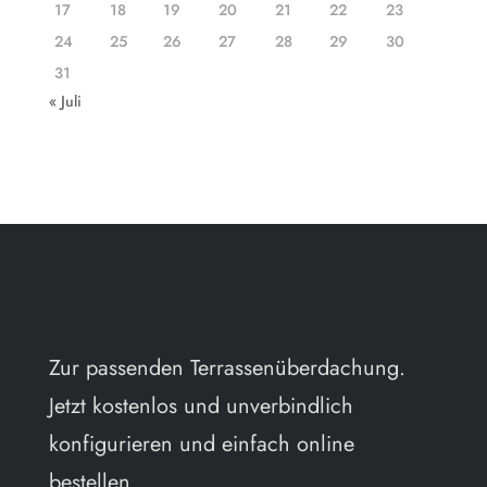
17
18
19
20
21
22
23
24
25
26
27
28
29
30
31
« Juli
Zur passenden Terrassenüberdachung.
Jetzt kostenlos und unverbindlich
konfigurieren und einfach online
bestellen.