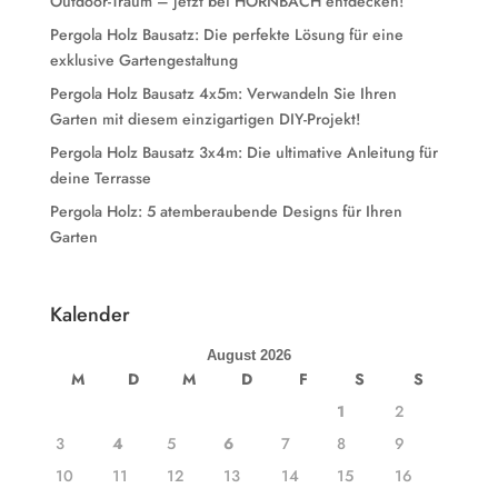
Outdoor-Traum – jetzt bei HORNBACH entdecken!
Pergola Holz Bausatz: Die perfekte Lösung für eine
exklusive Gartengestaltung
Pergola Holz Bausatz 4x5m: Verwandeln Sie Ihren
Garten mit diesem einzigartigen DIY-Projekt!
Pergola Holz Bausatz 3x4m: Die ultimative Anleitung für
deine Terrasse
Pergola Holz: 5 atemberaubende Designs für Ihren
Garten
Kalender
August 2026
M
D
M
D
F
S
S
1
2
3
4
5
6
7
8
9
10
11
12
13
14
15
16