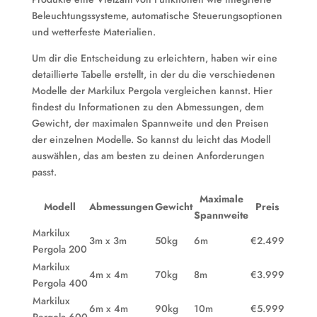
Beleuchtungssysteme, automatische Steuerungsoptionen
und wetterfeste Materialien.
Um dir die Entscheidung zu erleichtern, haben wir eine
detaillierte Tabelle erstellt, in der du die verschiedenen
Modelle der Markilux Pergola vergleichen kannst. Hier
findest du Informationen zu den Abmessungen, dem
Gewicht, der maximalen Spannweite und den Preisen
der einzelnen Modelle. So kannst du leicht das Modell
auswählen, das am besten zu deinen Anforderungen
passt.
Maximale
Modell
Abmessungen
Gewicht
Preis
Spannweite
Markilux
3m x 3m
50kg
6m
€2.499
Pergola 200
Markilux
4m x 4m
70kg
8m
€3.999
Pergola 400
Markilux
6m x 4m
90kg
10m
€5.999