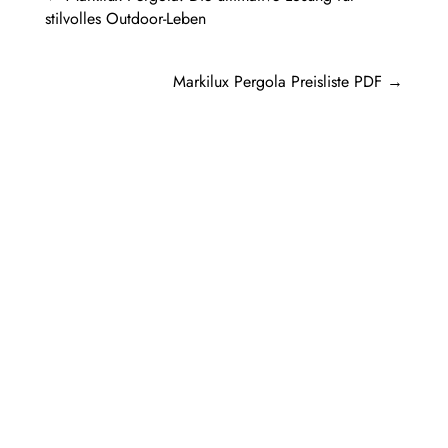
stilvolles Outdoor-Leben
Markilux Pergola Preisliste PDF
→
Pergolen aus Holz sind eine beliebte Wahl
für diejenigen, die ihren Außenbereich mit