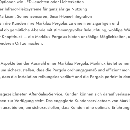
ptionen wie LED-Leuchten oder Lichterketten
der Infrarot-Heizsysteme für ganzjährige Nutzung
arkisen, Sonnensensoren, Smart-Home-Integration
en die Kunden ihre Markilux Pergolas zu einem einzigartigen und
gal ob gemütliche Abende mit stimmungsvoller Beleuchtung, wohlige W
 Knopfdruck – die Markilux Pergolas bieten unzählige Möglichkeiten, 
onderen Ort zu machen.
spekte bei der Auswahl einer Markilux Pergola. Markilux bietet seine
, um sicherzustellen, dass die Pergola ordnungsgemäß und effizient mont
 dass die Installation reibungslos verläuft und die Pergola perfekt in de
sgezeichneten After-Sales-Service. Kunden können sich darauf verlasse
men zur Verfügung steht. Das engagierte Kundenserviceteam von Markil
en anzubieten, um sicherzustellen, dass Kunden eine optimale Erfahrung