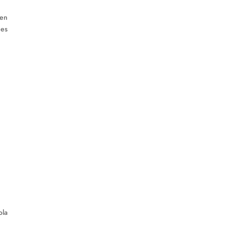
ben
 es
ola