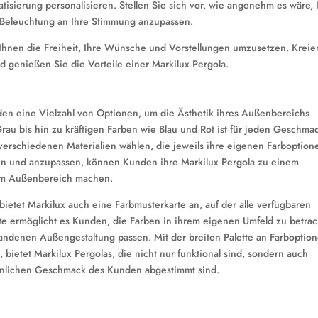
sierung personalisieren. Stellen Sie sich vor, wie angenehm es wäre, 
 Beleuchtung an Ihre Stimmung anzupassen.
 Ihnen die Freiheit, Ihre Wünsche und Vorstellungen umzusetzen. Kreie
 genießen Sie die Vorteile einer Markilux Pergola.
den eine Vielzahl von Optionen, um die Ästhetik ihres Außenbereichs
au bis hin zu kräftigen Farben wie Blau und Rot ist für jeden Geschma
erschiedenen Materialien wählen, die jeweils ihre eigenen Farboption
ren und anzupassen, können Kunden ihre Markilux Pergola zu einem
rem Außenbereich machen.
ietet Markilux auch eine Farbmusterkarte an, auf der alle verfügbaren
arte ermöglicht es Kunden, die Farben in ihrem eigenen Umfeld zu betra
rhandenen Außengestaltung passen. Mit der breiten Palette an Farboptio
 bietet Markilux Pergolas, die nicht nur funktional sind, sondern auch
sönlichen Geschmack des Kunden abgestimmt sind.