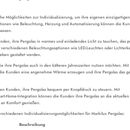
he Möglichkeiten zur Individualisierung, um ihre eigenen einzigartige
nktionen wie Beleuchtung, Heizung und Automatisierung können die Ku
passen.
den, ihre Pergolas in warmes und einladendes Licht zu tauchen, das p
it verschiedenen Beleuchtungsoptionen wie LED-Leuchten oder Lichterk
eben gestaltet werden.
ie ihre Pergolas auch in den kälteren Jahreszeiten nutzen möchten. Mit
n die Kunden eine angenehme Wärme erzeugen und ihre Pergolas das g
en Kunden, ihre Pergolas bequem per Knopfdruck zu steuern. Mit
t-Home-Integration können die Kunden ihre Pergolas an die aktuellen
 an Komfort genießen.
erschiedenen Individualisierungsmöglichkeiten für Markilux Pergolas:
Beschreibung