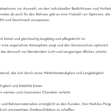
aloptionen zur Auswahl, um den individuellen Bedürfnissen und Vorlie
webe als auch für den Rahmen gibt es eine Vielzahl von Optionen, die
 Stil und Geschmack anzupassen.
bietet und gleichzeitig langlebig und pflegeleicht ist.
für eine angenehme Atmosphäre sorgt und den Sonnenschutz optimiert.
 das dennoch vor blendendem Licht und neugierigen Blicken schützt.
aterial, das sich durch seine Wetterbeständigkeit und Langlebigkeit
igkeit und Stabilität bietet.
nen warmen und charmanten Charakter verleiht.
und Rahmenmaterialien ermöglicht es den Kunden, ihre Markilux Perg
 ein einzigartiges Outdoor-Erlebnis zu schaffen.