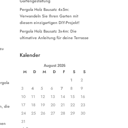
Gartengestaltung
Pergola Holz Bausatz 4x5m:
Verwandeln Sie Ihren Garten mit
diesem einzigartigen DIY-Projekt!
Pergola Holz Bausatz 3x4m: Die
ultimative Anleitung für deine Terrasse
 zu
Kalender
August 2026
M
D
M
D
F
S
S
1
2
ergola
3
4
5
6
7
8
9
10
11
12
13
14
15
16
17
18
19
20
21
22
23
n, die
24
25
26
27
28
29
30
31
chen