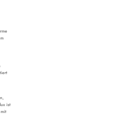
ärme
um
n
iert
n
n,
ux ist
 mit