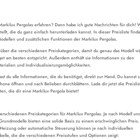
Markilux Pergolas erfahren? Dann habe ich gute Nachrichten für dich! 
ellt, die du ganz einfach herunterladen kannst. In dieser Preisliste find
Modellen und zusätzlichen Funktionen der Markilux Pergolas.
k über die verschiedenen Preiskategorien, damit du genau das Modell w
et am besten entspricht. Außerdem enthält sie Informationen zu den
rialien und Individualisierungsmöglichkeiten.
ast du alle Informationen, die du benötigst, direkt zur Hand. Du kannst s
ne öffnen und nach Belieben durchblättern. Lade dir jetzt die Preislis
en, die dir eine Markilux Pergola bietet!
verschiedenen Preiskategorien für Markilux Pergolas. Je nach Modell un
 Grundmodelle bieten eine solide Basis zu einem erschwinglichen Preis.
, Heizung oder automatische Steuerung können je nach individuellen
belle, die die verschiedenen Preisstufen und Optionen zeigt: