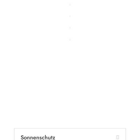
Gut zu wissen
Vorteile einer
Terrassenüberdachung
Sonnenschutz