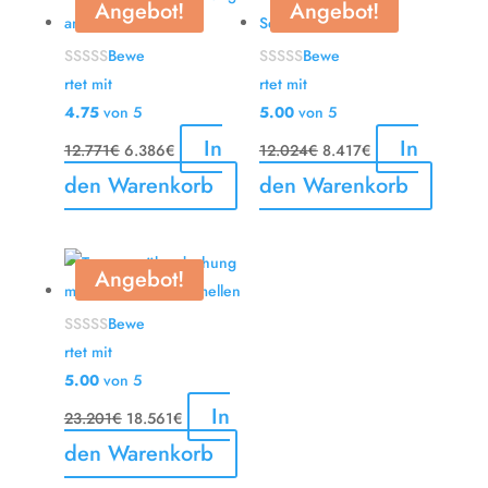
Angebot!
Angebot!
Bewe
Bewe
rtet mit
rtet mit
4.75
von 5
5.00
von 5
Ursprünglicher
Aktueller
In
Ursprünglicher
Aktueller
In
12.771
€
6.386
€
12.024
€
8.417
€
Preis
Preis
Preis
Preis
den Warenkorb
den Warenkorb
war:
ist:
war:
ist:
12.771€
6.386€.
12.024€
8.417€.
Angebot!
Bewe
rtet mit
5.00
von 5
Ursprünglicher
Aktueller
In
23.201
€
18.561
€
Preis
Preis
den Warenkorb
war:
ist: