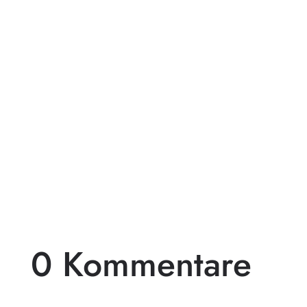
Pergolen aus Holz sind eine beliebte Wahl
für diejenigen, die ihren Außenbereich mit
einem beeindruckenden...
0 Kommentare