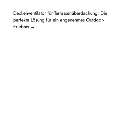
Deckenventilator für Terrassenüberdachung: Die
perfekte Lösung für ein angenehmes Outdoor-
Erlebnis
→
Pergola Holz freistehend: Ein Rückzugsort
im eigenen GartenIn diesem Artikel werden
verschiedene Aspekte einer...