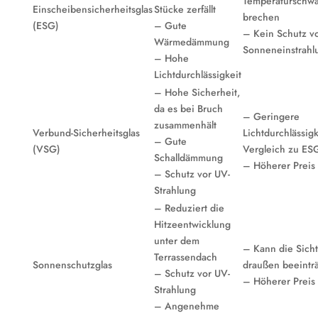
Temperaturschw
Einscheibensicherheitsglas
Stücke zerfällt
brechen
(ESG)
– Gute
– Kein Schutz v
Wärmedämmung
Sonneneinstrahl
– Hohe
Lichtdurchlässigkeit
– Hohe Sicherheit,
da es bei Bruch
– Geringere
zusammenhält
Verbund-Sicherheitsglas
Lichtdurchlässigk
– Gute
(VSG)
Vergleich zu ES
Schalldämmung
– Höherer Preis
– Schutz vor UV-
Strahlung
– Reduziert die
Hitzeentwicklung
unter dem
– Kann die Sich
Terrassendach
Sonnenschutzglas
draußen beeintr
– Schutz vor UV-
– Höherer Preis
Strahlung
– Angenehme