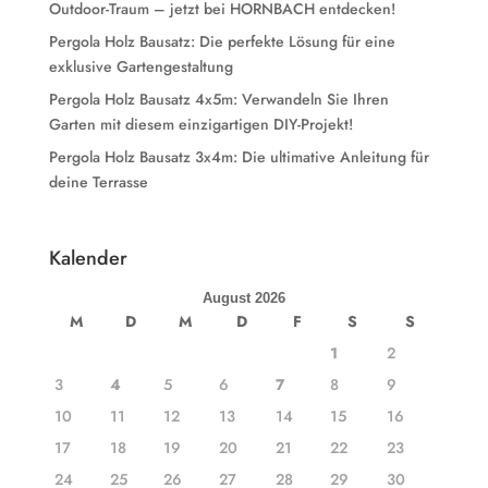
Outdoor-Traum – jetzt bei HORNBACH entdecken!
Pergola Holz Bausatz: Die perfekte Lösung für eine
exklusive Gartengestaltung
Pergola Holz Bausatz 4x5m: Verwandeln Sie Ihren
Garten mit diesem einzigartigen DIY-Projekt!
Pergola Holz Bausatz 3x4m: Die ultimative Anleitung für
deine Terrasse
Kalender
August 2026
M
D
M
D
F
S
S
1
2
3
4
5
6
7
8
9
10
11
12
13
14
15
16
17
18
19
20
21
22
23
24
25
26
27
28
29
30