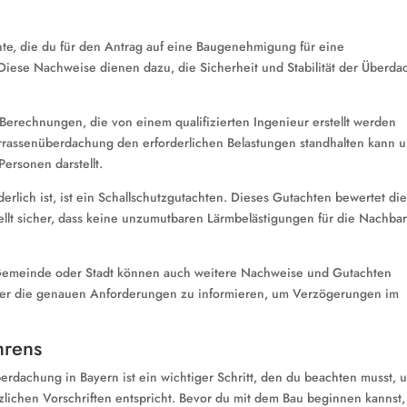
e, die du für den Antrag auf eine Baugenehmigung für eine
Diese Nachweise dienen dazu, die Sicherheit und Stabilität der Überd
erechnungen, die von einem qualifizierten Ingenieur erstellt werden
rrassenüberdachung den erforderlichen Belastungen standhalten kann 
ersonen darstellt.
erlich ist, ist ein Schallschutzgutachten. Dieses Gutachten bewertet di
ellt sicher, dass keine unzumutbaren Lärmbelästigungen für die Nachba
 Gemeinde oder Stadt können auch weitere Nachweise und Gutachten
ld über die genauen Anforderungen zu informieren, um Verzögerungen im
hrens
rdachung in Bayern ist ein wichtiger Schritt, den du beachten musst, 
zlichen Vorschriften entspricht. Bevor du mit dem Bau beginnen kannst,