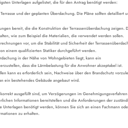
igsten Unterlagen aufgelistet, die für den Antrag benötigt werden:
Terrasse und der geplanten Überdachung. Die Pläne sollten detailliert 
ungen bereit, die die Konstruktion der Terrassenüberdachung zeigen. 
halten, wie zum Beispiel die Materialien, die verwendet werden sollen.
rechnungen vor, um die Stabilität und Sicherheit der Terrassenüberda
on einem qualifizierten Statiker durchgeführt werden.
erdachung in der Nähe von Wohngebieten liegt, kann ein
herzustellen, dass die Lärmbelastung für die Anwohner akzeptabel ist.
llen kann es erforderlich sein, Nachweise über den Brandschutz vorzul
an ein bestehendes Gebäude angebaut wird.
und korrekt ausgefüllt sind, um Verzögerungen im Genehmigungsverfahren
rderlichen Informationen bereitstellen und die Anforderungen der zustän
he Unterlagen benötigt werden, können Sie sich an einen Fachmann ode
rmationen zu erhalten.