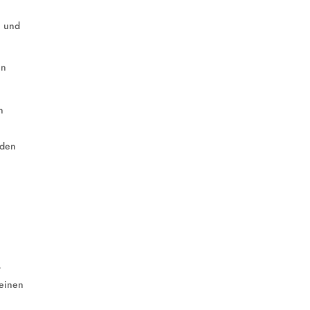
n und
en
n
nden
t
 einen