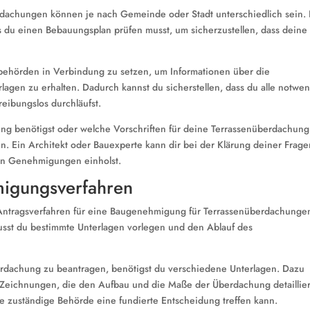
erdachungen können je nach Gemeinde oder Stadt unterschiedlich sein. 
ss du einen Bebauungsplan prüfen musst, um sicherzustellen, dass deine
Baubehörden in Verbindung zu setzen, um Informationen über die
lagen zu erhalten. Dadurch kannst du sicherstellen, dass du alle notwe
eibungslos durchläufst.
ng benötigst oder welche Vorschriften für deine Terrassenüberdachung
len. Ein Architekt oder Bauexperte kann dir bei der Klärung deiner Frag
chen Genehmigungen einholst.
migungsverfahren
m Antragsverfahren für eine Baugenehmigung für Terrassenüberdachunge
sst du bestimmte Unterlagen vorlegen und den Ablauf des
dachung zu beantragen, benötigst du verschiedene Unterlagen. Dazu
Zeichnungen, die den Aufbau und die Maße der Überdachung detaillier
die zuständige Behörde eine fundierte Entscheidung treffen kann.