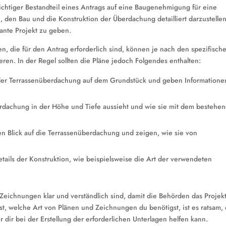
chtiger Bestandteil eines Antrags auf eine Baugenehmigung für eine
 den Bau und die Konstruktion der Überdachung detailliert darzustelle
ante Projekt zu geben.
, die für den Antrag erforderlich sind, können je nach den spezifisch
eren. In der Regel sollten die Pläne jedoch Folgendes enthalten:
 der Terrassenüberdachung auf dem Grundstück und geben Informatione
rdachung in der Höhe und Tiefe aussieht und wie sie mit dem bestehe
en Blick auf die Terrassenüberdachung und zeigen, wie sie von
tails der Konstruktion, wie beispielsweise die Art der verwendeten
 Zeichnungen klar und verständlich sind, damit die Behörden das Projek
st, welche Art von Plänen und Zeichnungen du benötigst, ist es ratsam,
dir bei der Erstellung der erforderlichen Unterlagen helfen kann.