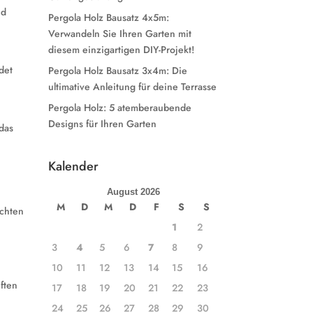
nd
Pergola Holz Bausatz 4x5m:
Verwandeln Sie Ihren Garten mit
diesem einzigartigen DIY-Projekt!
det
Pergola Holz Bausatz 3x4m: Die
ultimative Anleitung für deine Terrasse
Pergola Holz: 5 atemberaubende
Designs für Ihren Garten
das
Kalender
August 2026
M
D
M
D
F
S
S
achten
1
2
3
4
5
6
7
8
9
10
11
12
13
14
15
16
iften
17
18
19
20
21
22
23
24
25
26
27
28
29
30