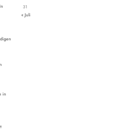
In
31
« Juli
ndigen
en
n in
t