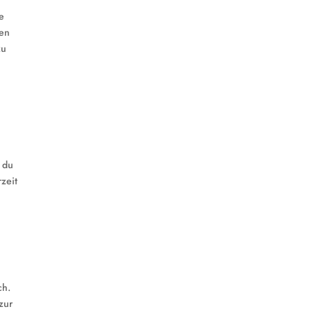
e
gen
zu
 du
rzeit
ch.
zur