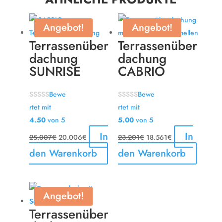
Angebot!
Angebot!
Terrassenüber
Terrassenüber
dachung
dachung
SUNRISE
CABRIO
Bewe
Bewe
rtet mit
rtet mit
4.50
von 5
5.00
von 5
Ursprünglicher
Aktueller
In
Ursprünglicher
Aktueller
In
25.007
€
20.006
€
23.201
€
18.561
€
Preis
Preis
Preis
Preis
den Warenkorb
den Warenkorb
war:
ist:
war:
ist:
25.007€
20.006€.
23.201€
18.561€.
Angebot!
Terrassenüber