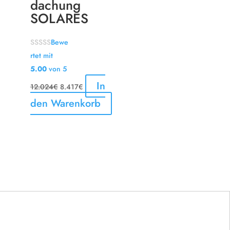
dachung
SOLARES
Bewe
rtet mit
5.00
von 5
Ursprünglicher
Aktueller
In
12.024
€
8.417
€
Preis
Preis
den Warenkorb
war:
ist:
12.024€
8.417€.