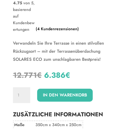
4.75
von 5,
basierend
auf
Kundenbew
(
4
Kundenrezensionen)
ertungen
Verwandeln Sie Ihre Terrasse in einen stilvollen
Rückzugsort – mit der Terrassenüberdachung
SOLARES ECO zum unschlagbaren Bestpreis!
Ursprünglicher
Aktueller
12.771
€
6.386
€
Preis
Preis
war:
ist:
Terrassenüberdachung
12.771€
6.386€.
IN DEN WARENKORB
SOLARES
ECO
Menge
ZUSÄTZLICHE INFORMATIONEN
Maße
350cm x 340cm x 250cm