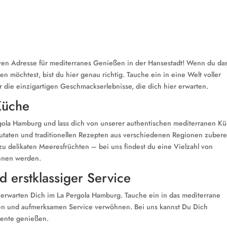
ven Adresse für mediterranes Genießen in der Hansestadt! Wenn du da
 möchtest, bist du hier genau richtig. Tauche ein in eine Welt voller
r die einzigartigen Geschmackserlebnisse, die dich hier erwarten.
Küche
gola Hamburg und lass dich von unserer authentischen mediterranen K
utaten und traditionellen Rezepten aus verschiedenen Regionen zuberei
 zu delikaten Meeresfrüchten – bei uns findest du eine Vielzahl von
hnen werden.
 erstklassiger Service
 erwarten Dich im La Pergola Hamburg. Tauche ein in das mediterrane
en und aufmerksamen Service verwöhnen. Bei uns kannst Du Dich
iente genießen.