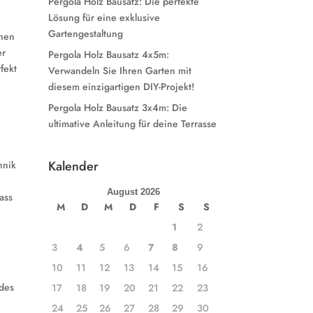
Pergola Holz Bausatz: Die perfekte
Lösung für eine exklusive
Gartengestaltung
inen
er
Pergola Holz Bausatz 4x5m:
fekt
Verwandeln Sie Ihren Garten mit
diesem einzigartigen DIY-Projekt!
Pergola Holz Bausatz 3x4m: Die
ultimative Anleitung für deine Terrasse
Kalender
hnik
August 2026
ass
M
D
M
D
F
S
S
1
2
3
4
5
6
7
8
9
10
11
12
13
14
15
16
 des
17
18
19
20
21
22
23
24
25
26
27
28
29
30