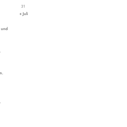
31
« Juli
e und
,
n.
e