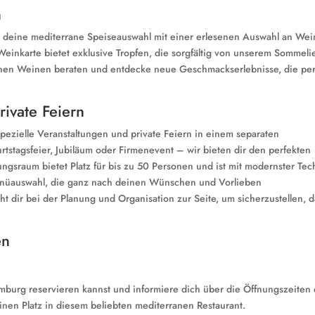
n
u deine mediterrane Speiseauswahl mit einer erlesenen Auswahl an We
inkarte bietet exklusive Tropfen, die sorgfältig von unserem Sommeli
nen Weinen beraten und entdecke neue Geschmackserlebnisse, die per
rivate Feiern
spezielle Veranstaltungen und private Feiern in einem separaten
rtstagsfeier, Jubiläum oder Firmenevent – wir bieten dir den perfekten
ngsraum bietet Platz für bis zu 50 Personen und ist mit modernster Tec
enüauswahl, die ganz nach deinen Wünschen und Vorlieben
t dir bei der Planung und Organisation zur Seite, um sicherzustellen, d
en
amburg reservieren kannst und informiere dich über die Öffnungszeiten
inen Platz in diesem beliebten mediterranen Restaurant.