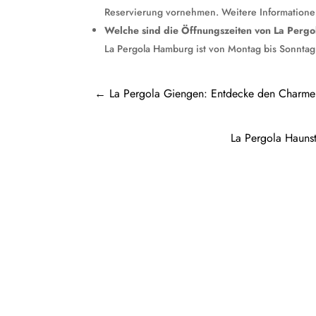
Reservierung vornehmen. Weitere Informationen
Welche sind die Öffnungszeiten von La Per
La Pergola Hamburg ist von Montag bis Sonntag
←
La Pergola Giengen: Entdecke den Charme e
La Pergola Haunste
Pergola Holz freistehend: Ein Rückzugso
Aspekte einer...