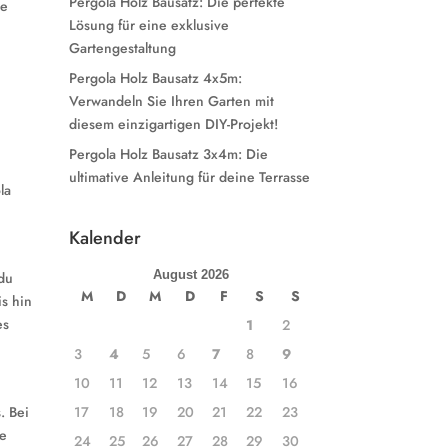
Pergola Holz Bausatz: Die perfekte
ne
Lösung für eine exklusive
Gartengestaltung
Pergola Holz Bausatz 4x5m:
Verwandeln Sie Ihren Garten mit
diesem einzigartigen DIY-Projekt!
Pergola Holz Bausatz 3x4m: Die
ultimative Anleitung für deine Terrasse
la
Kalender
August 2026
 du
M
D
M
D
F
S
S
is hin
es
1
2
3
4
5
6
7
8
9
10
11
12
13
14
15
16
17
18
19
20
21
22
23
. Bei
ie
24
25
26
27
28
29
30