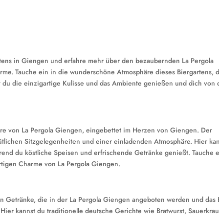
tens in Giengen und erfahre mehr über den bezaubernden La Pergola
rme. Tauche ein in die wunderschöne Atmosphäre dieses Biergartens, 
t du die einzigartige Kulisse und das Ambiente genießen und dich von 
e von La Pergola Giengen, eingebettet im Herzen von Giengen. Der
mütlichen Sitzgelegenheiten und einer einladenden Atmosphäre. Hier ka
end du köstliche Speisen und erfrischende Getränke genießt. Tauche e
rtigen Charme von La Pergola Giengen.
en Getränke, die in der La Pergola Giengen angeboten werden und das 
ier kannst du traditionelle deutsche Gerichte wie Bratwurst, Sauerkra