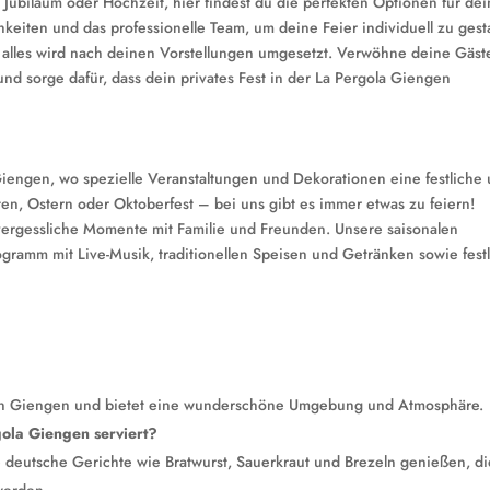
Jubiläum oder Hochzeit, hier findest du die perfekten Optionen für de
hkeiten und das professionelle Team, um deine Feier individuell zu gest
alles wird nach deinen Vorstellungen umgesetzt. Verwöhne deine Gäst
nd sorge dafür, dass dein privates Fest in der La Pergola Giengen
 Giengen, wo spezielle Veranstaltungen und Dekorationen eine festliche
en, Ostern oder Oktoberfest – bei uns gibt es immer etwas zu feiern!
rgessliche Momente mit Familie und Freunden. Unsere saisonalen
ogramm mit Live-Musik, traditionellen Speisen und Getränken sowie fest
von Giengen und bietet eine wunderschöne Umgebung und Atmosphäre.
ola Giengen serviert?
e deutsche Gerichte wie Bratwurst, Sauerkraut und Brezeln genießen, di