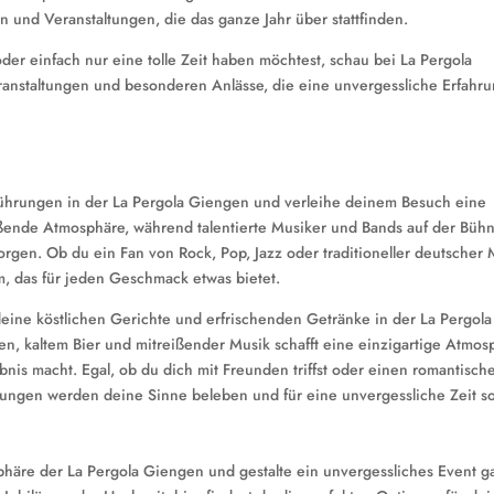
 und Veranstaltungen, die das ganze Jahr über stattfinden.
der einfach nur eine tolle Zeit haben möchtest, schau bei La Pergola
ranstaltungen und besonderen Anlässe, die eine unvergessliche Erfahru
führungen in der La Pergola Giengen und verleihe deinem Besuch eine
eißende Atmosphäre, während talentierte Musiker und Bands auf der Büh
orgen. Ob du ein Fan von Rock, Pop, Jazz oder traditioneller deutscher 
mm, das für jeden Geschmack etwas bietet.
eine köstlichen Gerichte und erfrischenden Getränke in der La Pergola
, kaltem Bier und mitreißender Musik schafft eine einzigartige Atmos
nis macht. Egal, ob du dich mit Freunden triffst oder einen romantisch
rungen werden deine Sinne beleben und für eine unvergessliche Zeit s
sphäre der La Pergola Giengen und gestalte ein unvergessliches Event g