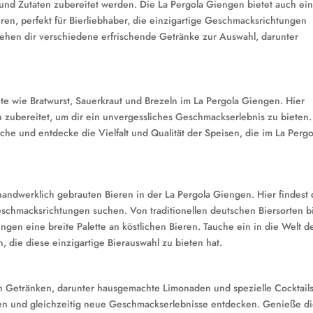
und Zutaten zubereitet werden. Die La Pergola Giengen bietet auch ei
en, perfekt für Bierliebhaber, die einzigartige Geschmacksrichtungen
tehen dir verschiedene erfrischende Getränke zur Auswahl, darunter
.
hte wie Bratwurst, Sauerkraut und Brezeln im La Pergola Giengen. Hier
 zubereitet, um dir ein unvergessliches Geschmackserlebnis zu bieten.
che und entdecke die Vielfalt und Qualität der Speisen, die im La Pergo
 handwerklich gebrauten Bieren in der La Pergola Giengen. Hier findest
Geschmacksrichtungen suchen. Von traditionellen deutschen Biersorten b
engen eine breite Palette an köstlichen Bieren. Tauche ein in die Welt d
, die diese einzigartige Bierauswahl zu bieten hat.
den Getränken, darunter hausgemachte Limonaden und spezielle Cocktails
hen und gleichzeitig neue Geschmackserlebnisse entdecken. Genieße d