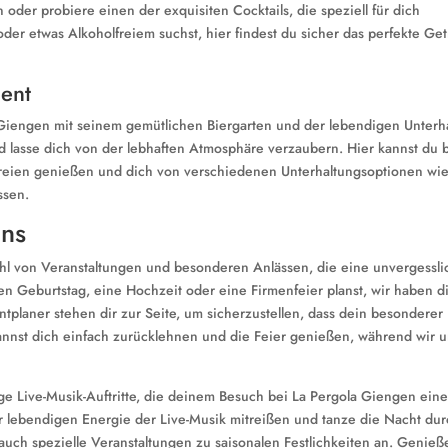
er probiere einen der exquisiten Cocktails, die speziell für dich
er etwas Alkoholfreiem suchst, hier findest du sicher das perfekte Get
ment
 Giengen mit seinem gemütlichen Biergarten und der lebendigen Unterh
d lasse dich von der lebhaften Atmosphäre verzaubern. Hier kannst du 
reien genießen und dich von verschiedenen Unterhaltungsoptionen wie
ssen.
ons
ahl von Veranstaltungen und besonderen Anlässen, die eine unvergessli
en Geburtstag, eine Hochzeit oder eine Firmenfeier planst, wir haben d
ntplaner stehen dir zur Seite, um sicherzustellen, dass dein besonderer
kannst dich einfach zurücklehnen und die Feier genießen, während wir 
 Live-Musik-Auftritte, die deinem Besuch bei La Pergola Giengen eine
er lebendigen Energie der Live-Musik mitreißen und tanze die Nacht dur
 auch spezielle Veranstaltungen zu saisonalen Festlichkeiten an. Genieß