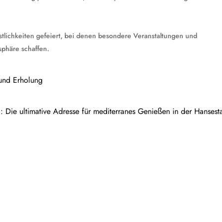
stlichkeiten gefeiert, bei denen besondere Veranstaltungen und
sphäre schaffen.
 und Erholung
 Die ultimative Adresse für mediterranes Genießen in der Hansest
rt im eigenen GartenIn diesem Artikel werden verschiedene