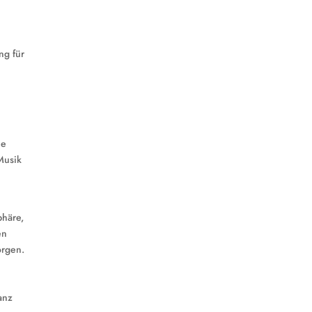
ng für
ne
Musik
phäre,
en
orgen.
anz