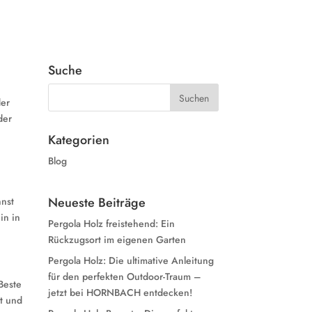
Suche
der
der
Kategorien
Blog
Neueste Beiträge
nnst
in in
Pergola Holz freistehend: Ein
Rückzugsort im eigenen Garten
Pergola Holz: Die ultimative Anleitung
für den perfekten Outdoor-Traum –
Beste
jetzt bei HORNBACH entdecken!
ut und