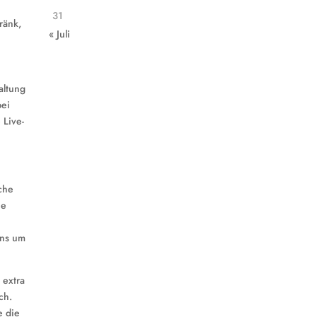
31
ränk,
« Juli
altung
bei
 Live-
che
ie
uns um
 extra
ch.
e die