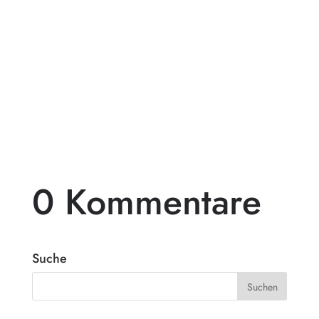
Pergolen aus Holz sind eine beliebte Wahl
für diejenigen, die ihren Außenbereich mit
einem beeindruckenden...
0 Kommentare
Suche