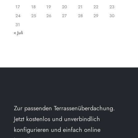
17
18
19
20
21
22
23
24
25
26
27
28
29
30
31
« Juli
Zur passenden Terrassenüberdachung.
Jetzt kostenlos und unverbindlich
konfigurieren und einfach online