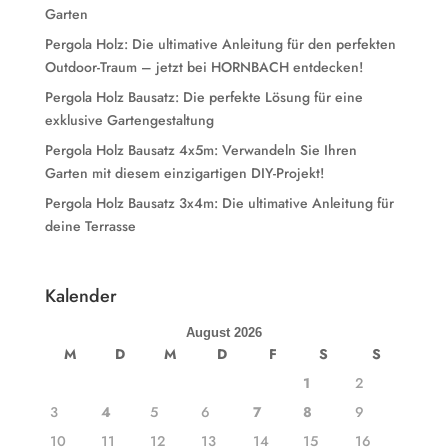
Garten
Pergola Holz: Die ultimative Anleitung für den perfekten
Outdoor-Traum – jetzt bei HORNBACH entdecken!
Pergola Holz Bausatz: Die perfekte Lösung für eine
exklusive Gartengestaltung
Pergola Holz Bausatz 4x5m: Verwandeln Sie Ihren
Garten mit diesem einzigartigen DIY-Projekt!
Pergola Holz Bausatz 3x4m: Die ultimative Anleitung für
deine Terrasse
Kalender
August 2026
M
D
M
D
F
S
S
1
2
3
4
5
6
7
8
9
10
11
12
13
14
15
16