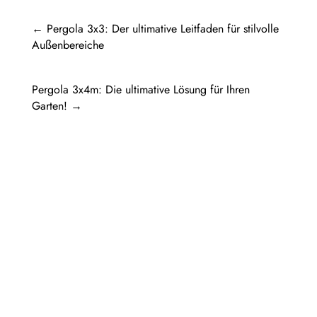
←
Pergola 3x3: Der ultimative Leitfaden für stilvolle
Außenbereiche
Pergola 3x4m: Die ultimative Lösung für Ihren
Garten!
→
Pergola Holz freistehend: Ein Rückzugsort
im eigenen GartenIn diesem Artikel werden