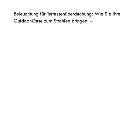
Beleuchtung für Terrassenüberdachung: Wie Sie Ihre
Outdoor-Oase zum Strahlen bringen
→
Pergolen aus Holz sind eine beliebte Wahl
für diejenigen, die ihren Außenbereich mit