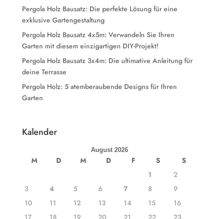
Pergola Holz Bausatz: Die perfekte Lösung für eine
exklusive Gartengestaltung
Pergola Holz Bausatz 4x5m: Verwandeln Sie Ihren
Garten mit diesem einzigartigen DIY-Projekt!
Pergola Holz Bausatz 3x4m: Die ultimative Anleitung für
deine Terrasse
Pergola Holz: 5 atemberaubende Designs für Ihren
Garten
Kalender
August 2026
M
D
M
D
F
S
S
1
2
3
4
5
6
7
8
9
10
11
12
13
14
15
16
17
18
19
20
21
22
23