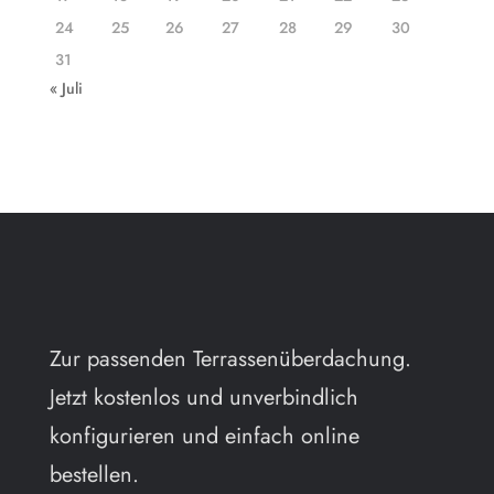
24
25
26
27
28
29
30
31
« Juli
Zur passenden Terrassenüberdachung.
Jetzt kostenlos und unverbindlich
konfigurieren und einfach online
bestellen.