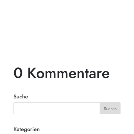
Träumst du von einer exklusiven
Gartengestaltung, die deinen Außenbereich
in ein wahres Paradies verwandelt? Dann
ist...
0 Kommentare
Suche
Kategorien