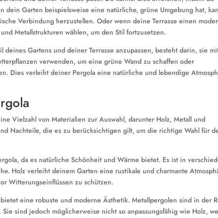
n dein Garten beispielsweise eine natürliche, grüne Umgebung hat, ka
nische Verbindung herzustellen. Oder wenn deine Terrasse einen mode
 und Metallstrukturen wählen, um den Stil fortzusetzen.
il deines Gartens und deiner Terrasse anzupassen, besteht darin, sie mi
etterpflanzen verwenden, um eine grüne Wand zu schaffen oder
n. Dies verleiht deiner Pergola eine natürliche und lebendige Atmosph
ergola
ine Vielzahl von Materialien zur Auswahl, darunter Holz, Metall und
und Nachteile, die es zu berücksichtigen gilt, um die richtige Wahl für d
Pergola, da es natürliche Schönheit und Wärme bietet. Es ist in verschi
Eiche. Holz verleiht deinem Garten eine rustikale und charmante Atmosph
or Witterungseinflüssen zu schützen.
s bietet eine robuste und moderne Ästhetik. Metallpergolen sind in der 
. Sie sind jedoch möglicherweise nicht so anpassungsfähig wie Holz, w