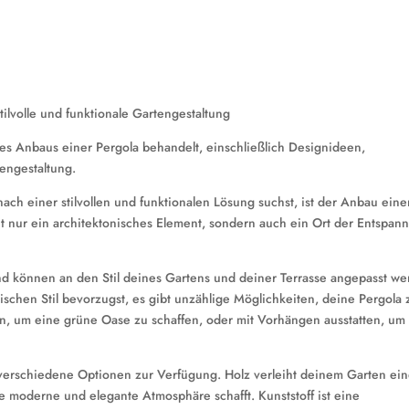
tilvolle und funktionale Gartengestaltung
es Anbaus einer Pergola behandelt, einschließlich Designideen,
tengestaltung.
h einer stilvollen und funktionalen Lösung suchst, ist der Anbau eine
cht nur ein architektonisches Element, sondern auch ein Ort der Entspan
und können an den Stil deines Gartens und deiner Terrasse angepasst we
schen Stil bevorzugst, es gibt unzählige Möglichkeiten, deine Pergola 
en, um eine grüne Oase zu schaffen, oder mit Vorhängen ausstatten, um
 verschiedene Optionen zur Verfügung. Holz verleiht deinem Garten ei
 moderne und elegante Atmosphäre schafft. Kunststoff ist eine