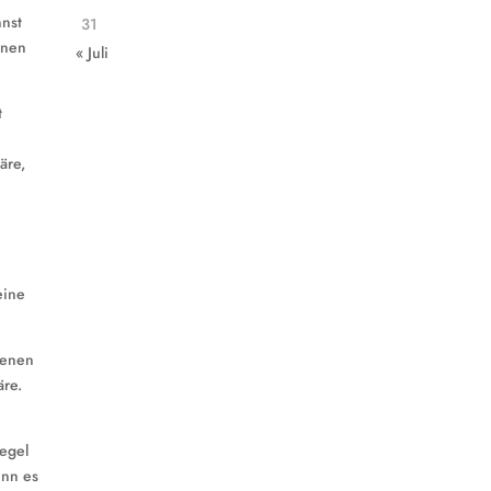
nnst
31
rnen
« Juli
t
äre,
eine
edenen
äre.
Regel
enn es