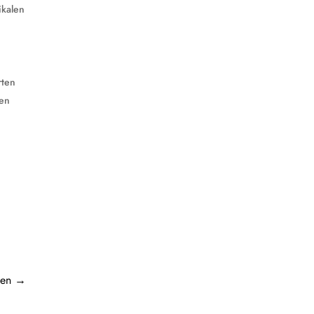
ikalen
rten
nen
ten
→