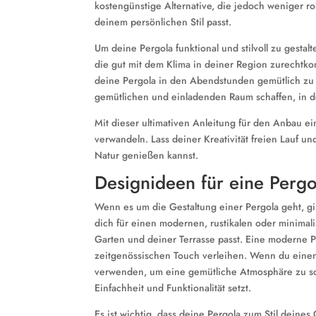
kostengünstige Alternative, die jedoch weniger ro
deinem persönlichen Stil passt.
Um deine Pergola funktional und stilvoll zu gestalt
die gut mit dem Klima in deiner Region zurecht
deine Pergola in den Abendstunden gemütlich zu 
gemütlichen und einladenden Raum schaffen, in d
Mit dieser ultimativen Anleitung für den Anbau ei
verwandeln. Lass deiner Kreativität freien Lauf 
Natur genießen kannst.
Designideen für eine Pergo
Wenn es um die Gestaltung einer Pergola geht, gi
dich für einen modernen, rustikalen oder minimal
Garten und deiner Terrasse passt. Eine moderne P
zeitgenössischen Touch verleihen. Wenn du einen 
verwenden, um eine gemütliche Atmosphäre zu scha
Einfachheit und Funktionalität setzt.
Es ist wichtig, dass deine Pergola zum Stil deine