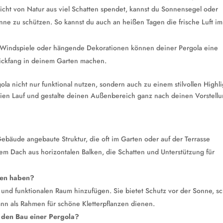
ht von Natur aus viel Schatten spendet, kannst du Sonnensegel oder
e zu schützen. So kannst du auch an heißen Tagen die frische Luft im
 Windspiele oder hängende Dekorationen können deiner Pergola eine
lickfang in deinem Garten machen.
la nicht nur funktional nutzen, sondern auch zu einem stilvollen Highli
eien Lauf und gestalte deinen Außenbereich ganz nach deinen Vorstell
Gebäude angebaute Struktur, die oft im Garten oder auf der Terrasse
em Dach aus horizontalen Balken, die Schatten und Unterstützung für
ten haben?
 und funktionalen Raum hinzufügen. Sie bietet Schutz vor der Sonne, sc
nn als Rahmen für schöne Kletterpflanzen dienen.
r den Bau einer Pergola?