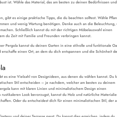
bust ist. Wähle das Material, das am besten zu deinen Bedürfnissen und
en, gibt es einige praktische Tipps, die du beachten solltest. Wähle Pfla
kommen und wenig Wartung benötigen. Denke auch an die Beleuchtung,
machen. Schließlich kannst du mit der richtigen Möbelauswahl einen
em du Zeit mit Familie und Freunden verbringen kannst.
ner Pergola kannst du deinen Garten in eine stilvolle und funktionale O
und erschaffe einen Ort, an dem du dich entspannen und die Schönheit d
la
bt es eine Vielzahl von Designideen, aus denen du wählen kannst. Du 
istischen Stil entscheiden – je nachdem, welcher am besten zu deinem
ergola kann mit klaren Linien und minimalistischem Design einen
rustikaleren Look bevorzugst, kannst du Holz und natürliche Materiali
ffen. Oder du entscheidest dich für einen minimalistischen Stil, der a
s Gartens und deiner Terrasse passt. Du kannst dies erreichen, indem du