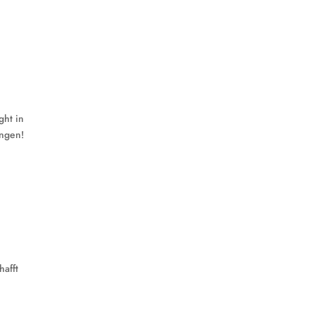
ght in
ungen!
hafft