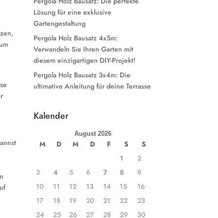
Pergola Holz Bausatz: Die perfekte
Lösung für eine exklusive
Gartengestaltung
nzen,
Pergola Holz Bausatz 4x5m:
 um
Verwandeln Sie Ihren Garten mit
diesem einzigartigen DIY-Projekt!
Pergola Holz Bausatz 3x4m: Die
ase
ultimative Anleitung für deine Terrasse
er
Kalender
August 2026
kannst
M
D
M
D
F
S
S
1
2
3
4
5
6
7
8
9
en
10
11
12
13
14
15
16
uf
17
18
19
20
21
22
23
24
25
26
27
28
29
30