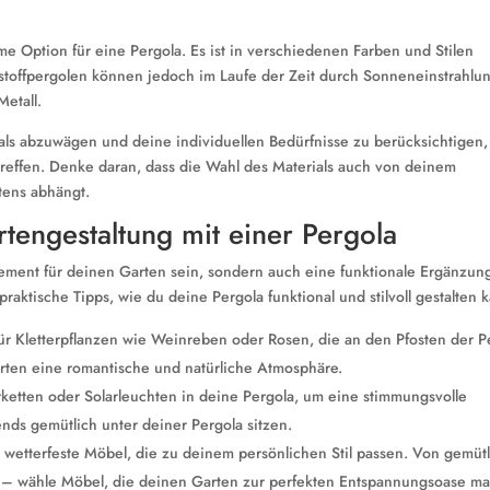
me Option für eine Pergola. Es ist in verschiedenen Farben und Stilen
ststoffpergolen können jedoch im Laufe der Zeit durch Sonneneinstrahlu
Metall.
rials abzuwägen und deine individuellen Bedürfnisse zu berücksichtigen
 treffen. Denke daran, dass die Wahl des Materials auch von deinem
tens abhängt.
rtengestaltung mit einer Pergola
ement für deinen Garten sein, sondern auch eine funktionale Ergänzung
aktische Tipps, wie du deine Pergola funktional und stilvoll gestalten k
für Kletterpflanzen wie Weinreben oder Rosen, die an den Pfosten der P
ten eine romantische und natürliche Atmosphäre.
erketten oder Solarleuchten in deine Pergola, um eine stimmungsvolle
nds gemütlich unter deiner Pergola sitzen.
 wetterfeste Möbel, die zu deinem persönlichen Stil passen. Von gemüt
n – wähle Möbel, die deinen Garten zur perfekten Entspannungsoase m