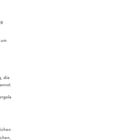
ng
, um
, die
annst:
ergola
lichen
achen.