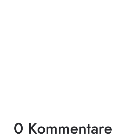
Träumst du von einer exklusiven
Gartengestaltung, die deinen Außenbereich
in ein wahres Paradies verwandelt? Dann
ist...
0 Kommentare