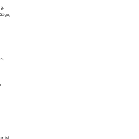
ng.
 Säge,
rn.
e
r ist