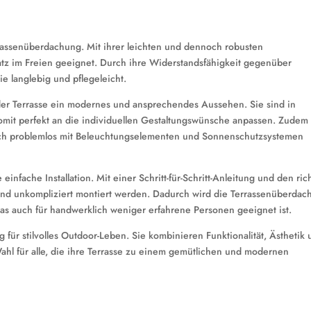
errassenüberdachung. Mit ihrer leichten und dennoch robusten
satz im Freien geeignet. Durch ihre Widerstandsfähigkeit gegenüber
e langlebig und pflegeleicht.
n der Terrasse ein modernes und ansprechendes Aussehen. Sie sind in
somit perfekt an die individuellen Gestaltungswünsche anpassen. Zudem
 sich problemlos mit Beleuchtungselementen und Sonnenschutzsystemen
 einfache Installation. Mit einer Schritt-für-Schritt-Anleitung und den ric
und unkompliziert montiert werden. Dadurch wird die Terrassenüberdac
das auch für handwerklich weniger erfahrene Personen geeignet ist.
 für stilvolles Outdoor-Leben. Sie kombinieren Funktionalität, Ästhetik
hl für alle, die ihre Terrasse zu einem gemütlichen und modernen
n