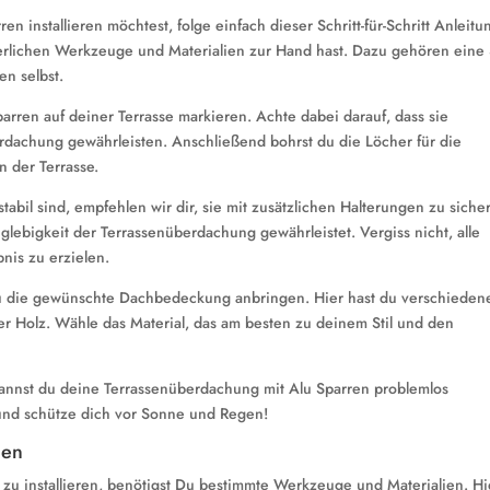
installieren möchtest, folge einfach dieser Schritt-für-Schritt Anleitu
forderlichen Werkzeuge und Materialien zur Hand hast. Dazu gehören eine
en selbst.
parren auf deiner Terrasse markieren. Achte dabei darauf, dass sie
rdachung gewährleisten. Anschließend bohrst du die Löcher für die
n der Terrasse.
stabil sind, empfehlen wir dir, sie mit zusätzlichen Halterungen zu siche
glebigkeit der Terrassenüberdachung gewährleistet. Vergiss nicht, alle
nis zu erzielen.
du die gewünschte Dachbedeckung anbringen. Hier hast du verschieden
er Holz. Wähle das Material, das am besten zu deinem Stil und den
g kannst du deine Terrassenüberdachung mit Alu Sparren problemlos
n und schütze dich vor Sonne und Regen!
ien
zu installieren, benötigst Du bestimmte Werkzeuge und Materialien. Hie