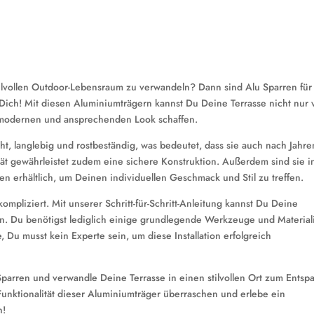
stilvollen Outdoor-Lebensraum zu verwandeln? Dann sind Alu Sparren für
Dich! Mit diesen Aluminiumträgern kannst Du Deine Terrasse nicht nur 
modernen und ansprechenden Look schaffen.
icht, langlebig und rostbeständig, was bedeutet, dass sie auch nach Jahre
ät gewährleistet zudem eine sichere Konstruktion. Außerdem sind sie i
 erhältlich, um Deinen individuellen Geschmack und Stil zu treffen.
kompliziert. Mit unserer Schritt-für-Schritt-Anleitung kannst Du Deine
n. Du benötigst lediglich einige grundlegende Werkzeuge und Material
, Du musst kein Experte sein, um diese Installation erfolgreich
Sparren und verwandle Deine Terrasse in einen stilvollen Ort zum Ents
unktionalität dieser Aluminiumträger überraschen und erlebe ein
n!