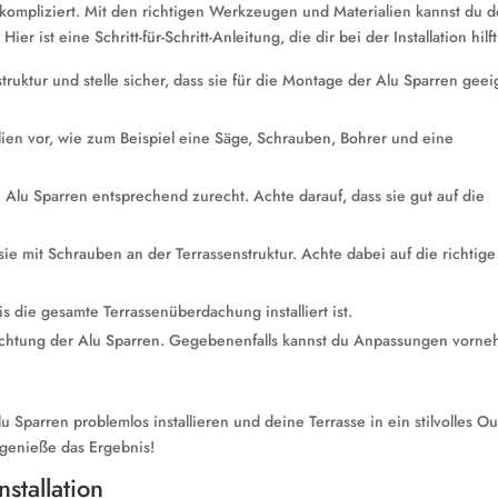
unkompliziert. Mit den richtigen Werkzeugen und Materialien kannst du 
r ist eine Schritt-für-Schritt-Anleitung, die dir bei der Installation hilft
struktur und stelle sicher, dass sie für die Montage der Alu Sparren geei
ien vor, wie zum Beispiel eine Säge, Schrauben, Bohrer und eine
Alu Sparren entsprechend zurecht. Achte darauf, dass sie gut auf die
ie mit Schrauben an der Terrassenstruktur. Achte dabei auf die richtige
s die gesamte Terrassenüberdachung installiert ist.
richtung der Alu Sparren. Gegebenenfalls kannst du Anpassungen vorn
 Sparren problemlos installieren und deine Terrasse in ein stilvolles Ou
genieße das Ergebnis!
nstallation