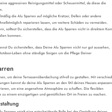
eine aggressiven Reinigungsmittel oder Scheuermittel, da diese die
n.
lmäßig die Alu Sparren auf mögliche Kratzer, Dellen oder andere
chnellstmöglich reparieren lassen, um weitere Schäden zu vermeiden.
n, solltest Du sicherstellen, dass die Alu Sparren nicht in direktem Kon
alien kommen.
nnst Du sicherstellen, dass Deine Alu Sparren nicht nur gut aussehen,
e Outdoor-Leben ohne ständige Sorgen um die Pflege Deiner
arren
nen, um deine Terrassenüberdachung stilvoll zu gestalten. Mit verschi
ungen kannst du deine Alu Sparren an den Stil deines Hauses anpassen
rieren, um eine angenehme Atmosphäre zu schaffen. Die flexiblen
se zu einem einzigartigen und gemütlichen Ort im Freien zu machen.
staltung
u Sparren spielt eine entscheidende Rolle bei der Gestaltung deiner