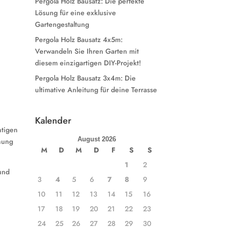
Pergola Holz Bausatz: Die perfekte
Lösung für eine exklusive
Gartengestaltung
Pergola Holz Bausatz 4x5m:
Verwandeln Sie Ihren Garten mit
diesem einzigartigen DIY-Projekt!
Pergola Holz Bausatz 3x4m: Die
ultimative Anleitung für deine Terrasse
Kalender
htigen
August 2026
hung
M
D
M
D
F
S
S
1
2
 und
3
4
5
6
7
8
9
10
11
12
13
14
15
16
17
18
19
20
21
22
23
24
25
26
27
28
29
30