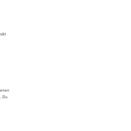
takt
edenen
. Du