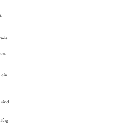
n,
erade
ion.
 ein
 sind
mäßig