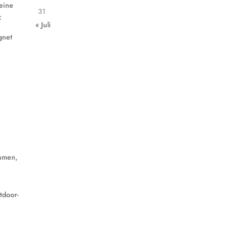
deine
31
:
« Juli
gnet
ehmen,
tdoor-