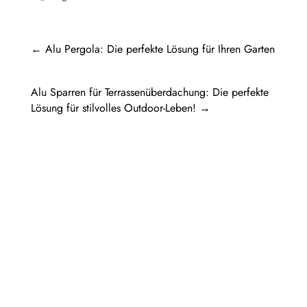
←
Alu Pergola: Die perfekte Lösung für Ihren Garten
Alu Sparren für Terrassenüberdachung: Die perfekte
Lösung für stilvolles Outdoor-Leben!
→
Pergola Holz freistehend: Ein Rückzugsort
im eigenen GartenIn diesem Artikel werden