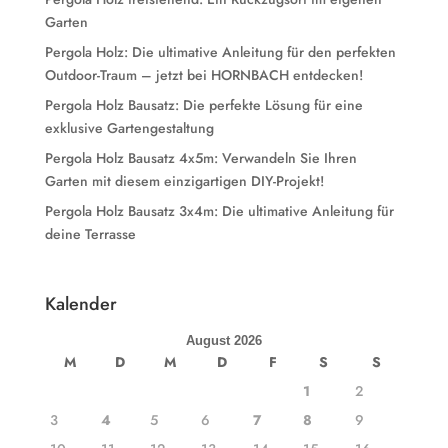
Garten
Pergola Holz: Die ultimative Anleitung für den perfekten
Outdoor-Traum – jetzt bei HORNBACH entdecken!
Pergola Holz Bausatz: Die perfekte Lösung für eine
exklusive Gartengestaltung
Pergola Holz Bausatz 4x5m: Verwandeln Sie Ihren
Garten mit diesem einzigartigen DIY-Projekt!
Pergola Holz Bausatz 3x4m: Die ultimative Anleitung für
deine Terrasse
Kalender
August 2026
M
D
M
D
F
S
S
1
2
3
4
5
6
7
8
9