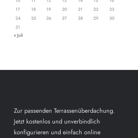
10
11
12
13
14
15
16
17
18
19
20
21
22
23
24
25
26
27
28
29
30
31
« Juli
Zur passenden Terrassenüberdachung.
Jetzt kostenlos und unverbindlich
konfigurieren und einfach online