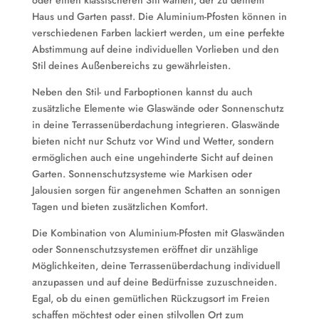
oder einen klassischeren Stil wählen, der zu deinem
Haus und Garten passt. Die Aluminium-Pfosten können in
verschiedenen Farben lackiert werden, um eine perfekte
Abstimmung auf deine individuellen Vorlieben und den
Stil deines Außenbereichs zu gewährleisten.
Neben den Stil- und Farboptionen kannst du auch
zusätzliche Elemente wie Glaswände oder Sonnenschutz
in deine Terrassenüberdachung integrieren. Glaswände
bieten nicht nur Schutz vor Wind und Wetter, sondern
ermöglichen auch eine ungehinderte Sicht auf deinen
Garten. Sonnenschutzsysteme wie Markisen oder
Jalousien sorgen für angenehmen Schatten an sonnigen
Tagen und bieten zusätzlichen Komfort.
Die Kombination von Aluminium-Pfosten mit Glaswänden
oder Sonnenschutzsystemen eröffnet dir unzählige
Möglichkeiten, deine Terrassenüberdachung individuell
anzupassen und auf deine Bedürfnisse zuzuschneiden.
Egal, ob du einen gemütlichen Rückzugsort im Freien
schaffen möchtest oder einen stilvollen Ort zum