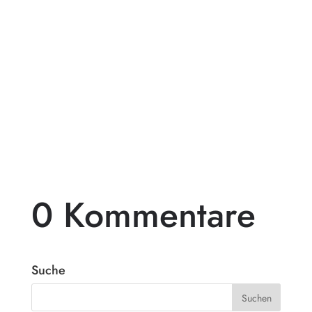
Pergolen aus Holz sind eine beliebte Wahl
für diejenigen, die ihren Außenbereich mit
einem beeindruckenden...
0 Kommentare
Suche