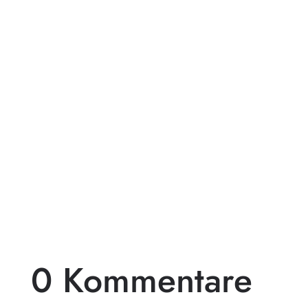
Pergolen aus Holz sind eine beliebte Wahl
für diejenigen, die ihren Außenbereich mit
einem beeindruckenden...
0 Kommentare