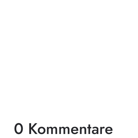
Träumst du von einer exklusiven
Gartengestaltung, die deinen Außenbereich
in ein wahres Paradies verwandelt? Dann
ist...
0 Kommentare