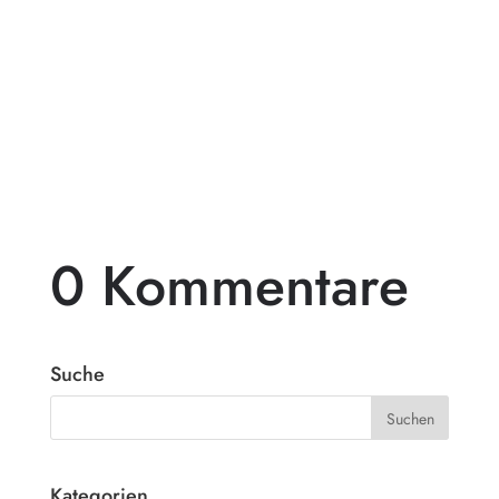
Pergolen aus Holz sind eine beliebte Wahl
für diejenigen, die ihren Außenbereich mit
einem beeindruckenden...
0 Kommentare
Suche
Kategorien