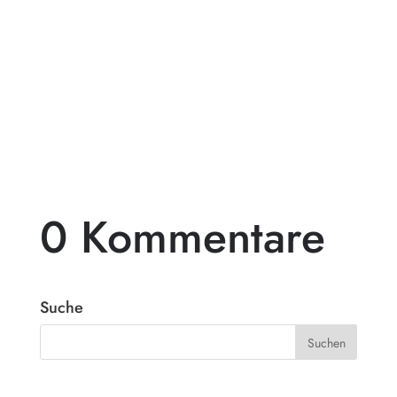
Pergolen aus Holz sind eine beliebte Wahl
für diejenigen, die ihren Außenbereich mit
einem beeindruckenden...
0 Kommentare
Suche