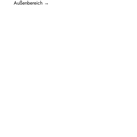
Außenbereich
→
Pergolen aus Holz sind eine beliebte Wahl
für diejenigen, die ihren Außenbereich mit
einem beeindruckenden...