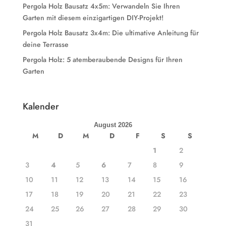
Pergola Holz Bausatz 4x5m: Verwandeln Sie Ihren
Garten mit diesem einzigartigen DIY-Projekt!
Pergola Holz Bausatz 3x4m: Die ultimative Anleitung für
deine Terrasse
Pergola Holz: 5 atemberaubende Designs für Ihren
Garten
Kalender
August 2026
M
D
M
D
F
S
S
1
2
3
4
5
6
7
8
9
10
11
12
13
14
15
16
17
18
19
20
21
22
23
24
25
26
27
28
29
30
31