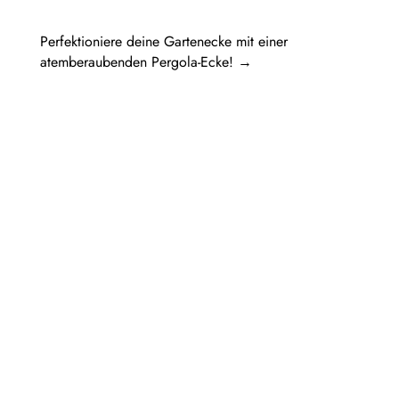
Perfektioniere deine Gartenecke mit einer
atemberaubenden Pergola-Ecke!
→
Pergola Holz freistehend: Ein Rückzugsort
im eigenen GartenIn diesem Artikel werden
verschiedene Aspekte einer...