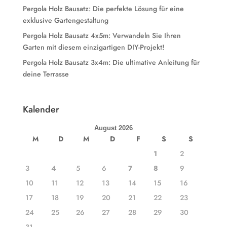
Pergola Holz Bausatz: Die perfekte Lösung für eine
exklusive Gartengestaltung
Pergola Holz Bausatz 4x5m: Verwandeln Sie Ihren
Garten mit diesem einzigartigen DIY-Projekt!
Pergola Holz Bausatz 3x4m: Die ultimative Anleitung für
deine Terrasse
Kalender
August 2026
M
D
M
D
F
S
S
1
2
3
4
5
6
7
8
9
10
11
12
13
14
15
16
17
18
19
20
21
22
23
24
25
26
27
28
29
30
31