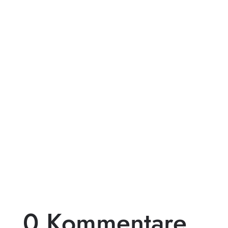
Träumst du von einer exklusiven
Gartengestaltung, die deinen Außenbereich
in ein wahres Paradies verwandelt? Dann
ist...
0 Kommentare