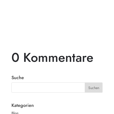
Pergolen aus Holz sind eine beliebte Wahl
für diejenigen, die ihren Außenbereich mit
einem beeindruckenden...
0 Kommentare
Suche
Kategorien
Blog