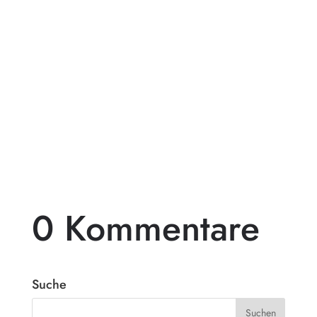
Pergolen aus Holz sind eine beliebte Wahl
für diejenigen, die ihren Außenbereich mit
einem beeindruckenden...
0 Kommentare
Suche