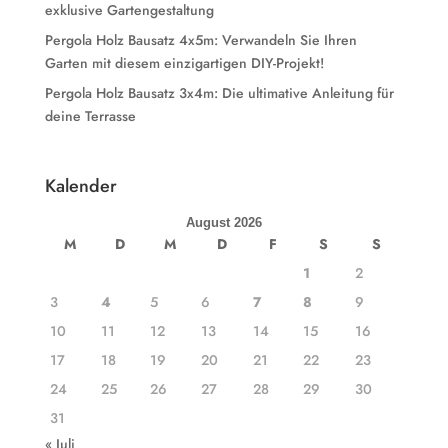
exklusive Gartengestaltung
Pergola Holz Bausatz 4x5m: Verwandeln Sie Ihren
Garten mit diesem einzigartigen DIY-Projekt!
Pergola Holz Bausatz 3x4m: Die ultimative Anleitung für
deine Terrasse
Kalender
August 2026
M
D
M
D
F
S
S
1
2
3
4
5
6
7
8
9
10
11
12
13
14
15
16
17
18
19
20
21
22
23
24
25
26
27
28
29
30
31
« Juli