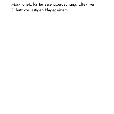
Moskitonetz für Terrassenüberdachung: Effektiver
Schutz vor lästigen Plagegeistern
→
Pergola Holz freistehend: Ein Rückzugsort
im eigenen GartenIn diesem Artikel werden
verschiedene Aspekte einer...