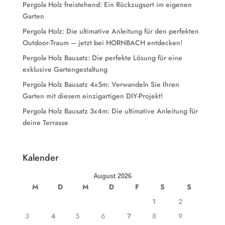
Pergola Holz freistehend: Ein Rückzugsort im eigenen
Garten
Pergola Holz: Die ultimative Anleitung für den perfekten
Outdoor-Traum – jetzt bei HORNBACH entdecken!
Pergola Holz Bausatz: Die perfekte Lösung für eine
exklusive Gartengestaltung
Pergola Holz Bausatz 4x5m: Verwandeln Sie Ihren
Garten mit diesem einzigartigen DIY-Projekt!
Pergola Holz Bausatz 3x4m: Die ultimative Anleitung für
deine Terrasse
Kalender
August 2026
M
D
M
D
F
S
S
1
2
3
4
5
6
7
8
9