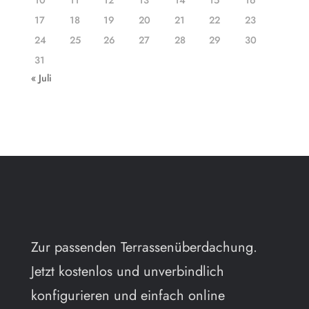
17
18
19
20
21
22
23
24
25
26
27
28
29
30
31
« Juli
Zur passenden Terrassenüberdachung.
Jetzt kostenlos und unverbindlich
konfigurieren und einfach online