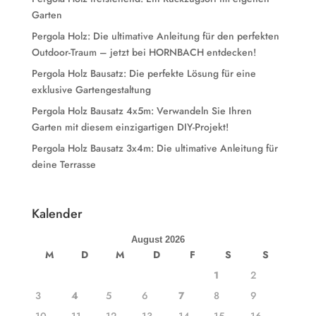
Garten
Pergola Holz: Die ultimative Anleitung für den perfekten
Outdoor-Traum – jetzt bei HORNBACH entdecken!
Pergola Holz Bausatz: Die perfekte Lösung für eine
exklusive Gartengestaltung
Pergola Holz Bausatz 4x5m: Verwandeln Sie Ihren
Garten mit diesem einzigartigen DIY-Projekt!
Pergola Holz Bausatz 3x4m: Die ultimative Anleitung für
deine Terrasse
Kalender
August 2026
M
D
M
D
F
S
S
1
2
3
4
5
6
7
8
9
10
11
12
13
14
15
16