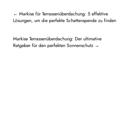
←
Markise für Terrassenüberdachung: 5 effektive
Lösungen, um die perfekte Schattenspende zu finden
Markise Terrassenüberdachung: Der ultimative
Ratgeber für den perfekten Sonnenschutz
→
Pergola Holz freistehend: Ein Rückzugsort
im eigenen GartenIn diesem Artikel werden