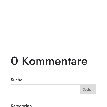
Träumst du von einer exklusiven
Gartengestaltung, die deinen Außenbereich
in ein wahres Paradies verwandelt? Dann
ist...
0 Kommentare
Suche
Kategorien