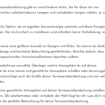
assenüberdachung gibt es verschiedene Arten, die für diese Art von
ischen solarbetriebenen Lampen und verkabelten Lampen wählen, je 
iche Option, da sie tagsüber Sonnenenergie sammeln und diese Energi
n. Sie sind einfach zu installieren und erfordern keine Verkabelung, w
weise eine größere Auswahl an Designs und Stilen. Du kannst sie direk
ässige und konstante Beleuchtung gewährleisten. Beachte jedoch, dass
entsprechenden Vorsichtsmaßnahmen beachten solltest.
 Bedürfnisse auswählst. Überlege, welche Atmosphäre du auf deiner
st du eine warme und gemütliche Atmosphäre schaffen oder bevorzugs
ücksichtige auch die Größe deiner Terrassenüberdachung und wie viel 
len.
 eine gemütliche Atmosphäre auf deiner Terrassenüberdachung schaffen
en. Ob solarbetrieben oder verkabelt, die Wahl liegt bei dir. Lass dich v
e die perfekte Beleuchtung für deine Terrassenüberdachung.