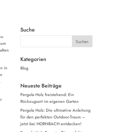
Suche
zu
 zum
alten
Kategorien
n in
Blog
in
.
Neueste Beiträge
Pergola Holz freistehend: Ein
u
Rückzugsort im eigenen Garten
Pergola Holz: Die ultimative Anleitung
für den perfekten Outdoor-Traum –
jetzt bei HORNBACH entdecken!