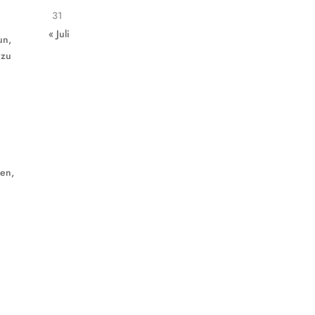
31
« Juli
un,
 zu
len,