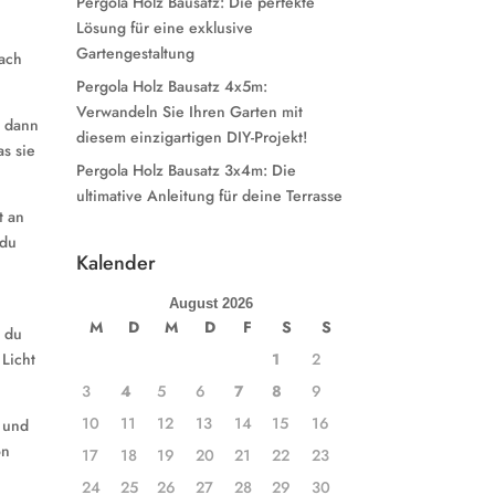
Pergola Holz Bausatz: Die perfekte
Lösung für eine exklusive
Gartengestaltung
nach
Pergola Holz Bausatz 4x5m:
Verwandeln Sie Ihren Garten mit
e dann
diesem einzigartigen DIY-Projekt!
as sie
Pergola Holz Bausatz 3x4m: Die
ultimative Anleitung für deine Terrasse
t an
 du
Kalender
August 2026
M
D
M
D
F
S
S
t du
1
2
Licht
3
4
5
6
7
8
9
10
11
12
13
14
15
16
 und
on
17
18
19
20
21
22
23
24
25
26
27
28
29
30