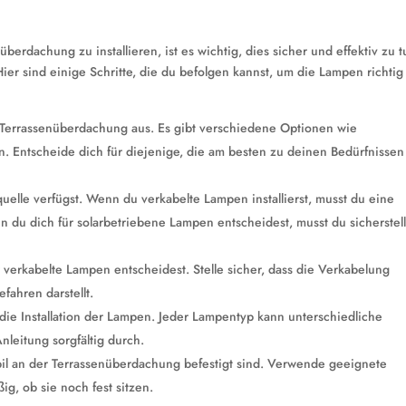
rdachung zu installieren, ist es wichtig, dies sicher und effektiv zu t
er sind einige Schritte, die du befolgen kannst, um die Lampen richtig
e Terrassenüberdachung aus. Es gibt verschiedene Optionen wie
. Entscheide dich für diejenige, die am besten zu deinen Bedürfnissen
mquelle verfügst. Wenn du verkabelte Lampen installierst, musst du eine
du dich für solarbetriebene Lampen entscheidest, musst du sicherstel
 verkabelte Lampen entscheidest. Stelle sicher, dass die Verkabelung
ahren darstellt.
 die Installation der Lampen. Jeder Lampentyp kann unterschiedliche
Anleitung sorgfältig durch.
tabil an der Terrassenüberdachung befestigt sind. Verwende geeignete
g, ob sie noch fest sitzen.