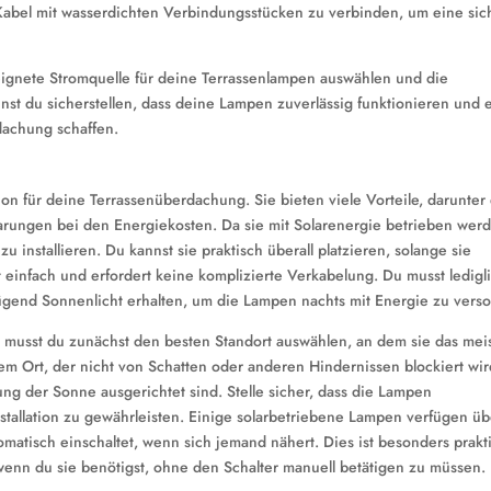
 Kabel mit wasserdichten Verbindungsstücken zu verbinden, um eine sic
eignete Stromquelle für deine Terrassenlampen auswählen und die
t du sicherstellen, dass deine Lampen zuverlässig funktionieren und 
dachung schaffen.
on für deine Terrassenüberdachung. Sie bieten viele Vorteile, darunter
rungen bei den Energiekosten. Da sie mit Solarenergie betrieben wer
 installieren. Du kannst sie praktisch überall platzieren, solange sie
t einfach und erfordert keine komplizierte Verkabelung. Du musst ledigl
nügend Sonnenlicht erhalten, um die Lampen nachts mit Energie zu vers
n, musst du zunächst den besten Standort auswählen, an dem sie das mei
em Ort, der nicht von Schatten oder anderen Hindernissen blockiert wir
ung der Sonne ausgerichtet sind. Stelle sicher, dass die Lampen
stallation zu gewährleisten. Einige solarbetriebene Lampen verfügen üb
atisch einschaltet, wenn sich jemand nähert. Dies ist besonders prakt
 wenn du sie benötigst, ohne den Schalter manuell betätigen zu müssen.