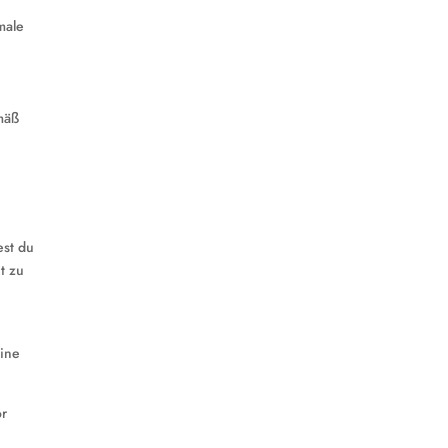
male
mäß
est du
t zu
eine
or