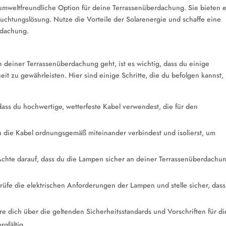
umweltfreundliche Option für deine Terrassenüberdachung. Sie bieten 
euchtungslösung. Nutze die Vorteile der Solarenergie und schaffe eine
rdachung.
 deiner Terrassenüberdachung geht, ist es wichtig, dass du einige
t zu gewährleisten. Hier sind einige Schritte, die du befolgen kannst,
dass du hochwertige, wetterfeste Kabel verwendest, die für den
 du die Kabel ordnungsgemäß miteinander verbindest und isolierst, um
chte darauf, dass du die Lampen sicher an deiner Terrassenüberdachu
.
üfe die elektrischen Anforderungen der Lampen und stelle sicher, dass
ere dich über die geltenden Sicherheitsstandards und Vorschriften für di
rgfältig.