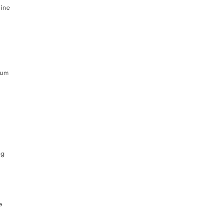
eine
 um
ng
e