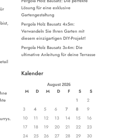
Pergola Holz Bausatz: Die perfekte
Lösung für eine exklusive
für
Gartengestaltung
bist,
Pergola Holz Bausatz 4x5m:
Verwandeln Sie Ihren Garten mit
diesem einzigartigen DIY-Projekt!
Pergola Holz Bausatz 3x4m: Die
ultimative Anleitung für deine Terrasse
etail
Kalender
August 2026
M
D
M
D
F
S
S
ohne
1
2
chte
3
4
5
6
7
8
9
10
11
12
13
14
15
16
urrys.
17
18
19
20
21
22
23
24
25
26
27
28
29
30