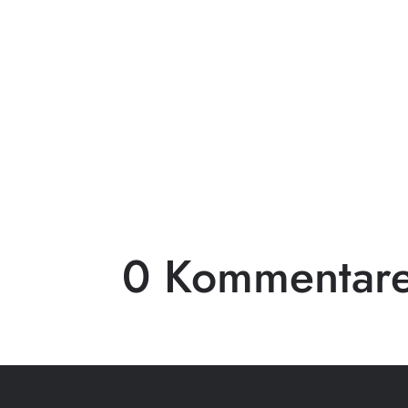
Pergolen aus Holz sind eine beliebte Wa
beeindruckenden...
0 Kommentar