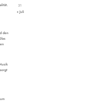
lität.
31
« Juli
nd den
Glas
den
Musik
sorgt
, um