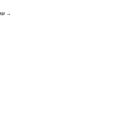
tät
→