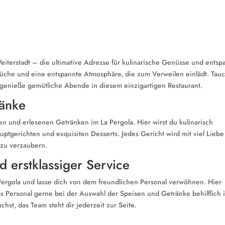
eiterstadt – die ultimative Adresse für kulinarische Genüsse und entsp
üche und eine entspannte Atmosphäre, die zum Verweilen einlädt. Tau
d genieße gemütliche Abende in diesem einzigartigen Restaurant.
ränke
en und erlesenen Getränken im La Pergola. Hier wirst du kulinarisch
auptgerichten und exquisiten Desserts. Jedes Gericht wird mit viel Lieb
 zu verzaubern.
 erstklassiger Service
Pergola und lasse dich von dem freundlichen Personal verwöhnen. Hier
as Personal gerne bei der Auswahl der Speisen und Getränke behilflich i
hst, das Team steht dir jederzeit zur Seite.