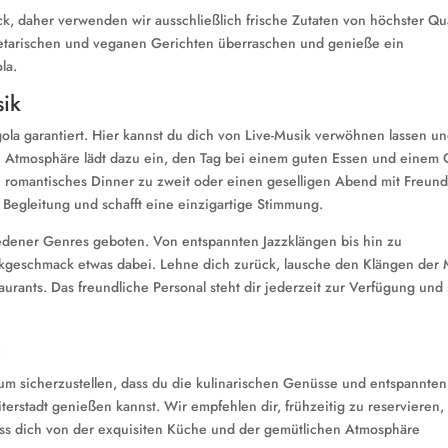
, daher verwenden wir ausschließlich frische Zutaten von höchster Qua
egetarischen und veganen Gerichten überraschen und genieße ein
la.
sik
ola garantiert. Hier kannst du dich von Live-Musik verwöhnen lassen u
Atmosphäre lädt dazu ein, den Tag bei einem guten Essen und einem 
in romantisches Dinner zu zweit oder einen geselligen Abend mit Freun
e Begleitung und schafft eine einzigartige Stimmung.
iedener Genres geboten. Von entspannten Jazzklängen bis hin zu
sikgeschmack etwas dabei. Lehne dich zurück, lausche den Klängen der 
rants. Das freundliche Personal steht dir jederzeit zur Verfügung und 
e
 um sicherzustellen, dass du die kulinarischen Genüsse und entspannten
terstadt genießen kannst. Wir empfehlen dir, frühzeitig zu reservieren
ass dich von der exquisiten Küche und der gemütlichen Atmosphäre