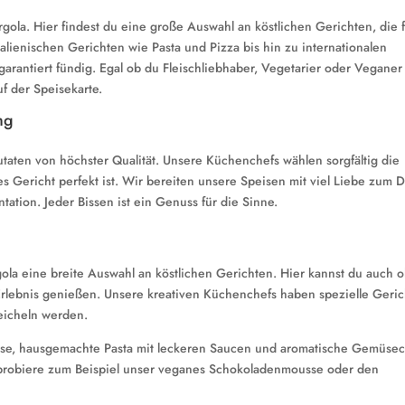
ergola. Hier findest du eine große Auswahl an köstlichen Gerichten, die 
lienischen Gerichten wie Pasta und Pizza bis hin zu internationalen
garantiert fündig. Egal ob du Fleischliebhaber, Vegetarier oder Veganer 
uf der Speisekarte.
ng
utaten von höchster Qualität. Unsere Küchenchefs wählen sorgfältig die
s Gericht perfekt ist. Wir bereiten unsere Speisen mit viel Liebe zum D
tation. Jeder Bissen ist ein Genuss für die Sinne.
gola eine breite Auswahl an köstlichen Gerichten. Hier kannst du auch 
s Erlebnis genießen. Unsere kreativen Küchenchefs haben spezielle Geri
eicheln werden.
müse, hausgemachte Pasta mit leckeren Saucen und aromatische Gemüsec
probiere zum Beispiel unser veganes Schokoladenmousse oder den