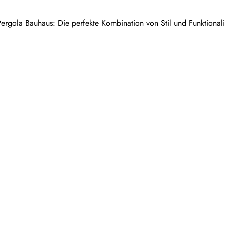
ergola Bauhaus: Die perfekte Kombination von Stil und Funktionali
rt im eigenen GartenIn diesem Artikel werden verschiedene