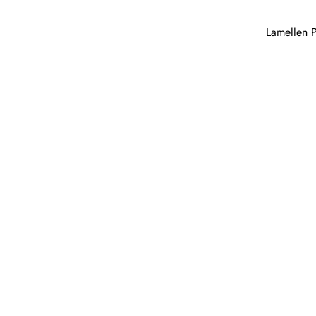
Lamellen P
Pergola Holz freistehend: Ein Rückzugso
Aspekte einer...