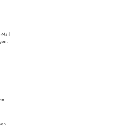
-Mail
gen.
ten
inen