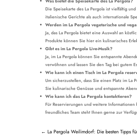
Was bietet die Speisekarte des La Pergola?
Die Speisekarte des La Pergola ist vielfältig un
italienische Gerichte als auch internationale Spe
Werden im La Pergola vegetarische und veg
Ja, das La Pergola bietet eine Auswahl an köstl
Produkte können Sie hier ein kulinarisches Erl
Gibt es im La Pergola Live-Musik?
Ja, im La Pergola können Sie entspannte Aben
verwöhnen und lassen Sie den Tag bei gutem E
Wie kann ich einen Tisch im La Pergola reser
Um sicherzustellen, dass Sie einen Platz im La
Sie kulinarische Genüsse und entspannte Abende
Wie kann ich das La Pergola kontaktieren?
Für Reservierungen und weitere Informationen k
freundliches Team steht Ihnen gerne zur Verfüg
←
La Pergola Weilimdorf: Die besten Tipps fü