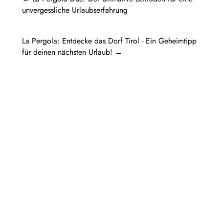
unvergessliche Urlaubserfahrung
La Pergola: Entdecke das Dorf Tirol - Ein Geheimtipp
für deinen nächsten Urlaub!
→
Pergola Holz freistehend: Ein Rückzugsort
im eigenen GartenIn diesem Artikel werden
verschiedene Aspekte einer...