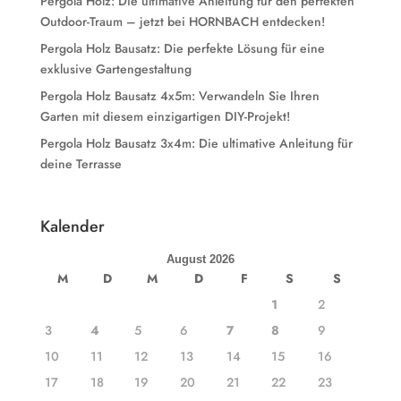
Pergola Holz: Die ultimative Anleitung für den perfekten
Outdoor-Traum – jetzt bei HORNBACH entdecken!
Pergola Holz Bausatz: Die perfekte Lösung für eine
exklusive Gartengestaltung
Pergola Holz Bausatz 4x5m: Verwandeln Sie Ihren
Garten mit diesem einzigartigen DIY-Projekt!
Pergola Holz Bausatz 3x4m: Die ultimative Anleitung für
deine Terrasse
Kalender
August 2026
M
D
M
D
F
S
S
1
2
3
4
5
6
7
8
9
10
11
12
13
14
15
16
17
18
19
20
21
22
23