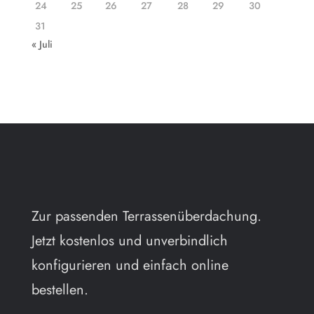
24
25
26
27
28
29
30
31
« Juli
Zur passenden Terrassenüberdachung.
Jetzt kostenlos und unverbindlich
konfigurieren und einfach online
bestellen.