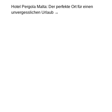
Hotel Pergola Malta: Der perfekte Ort für einen
unvergesslichen Urlaub
→
Pergola Holz freistehend: Ein Rückzugsort
im eigenen GartenIn diesem Artikel
werden verschiedene Aspekte einer...