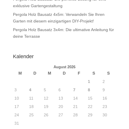
exklusive Gartengestaltung
Pergola Holz Bausatz 4x5m: Verwandeln Sie Ihren
Garten mit diesem einzigartigen DIY-Projekt!
Pergola Holz Bausatz 3x4m: Die ultimative Anleitung für
deine Terrasse
Kalender
August 2026
M
D
M
D
F
S
S
1
2
3
4
5
6
7
8
9
10
11
12
13
14
15
16
17
18
19
20
21
22
23
24
25
26
27
28
29
30
31