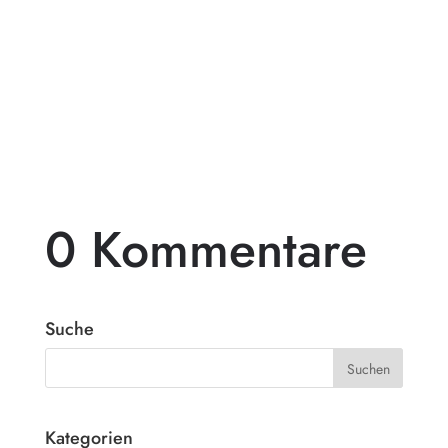
Träumst du von einer exklusiven
Gartengestaltung, die deinen Außenbereich
in ein wahres Paradies verwandelt? Dann
ist...
0 Kommentare
Suche
Kategorien