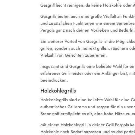
Gasgrill leicht reinigen, da keine Holzkohle oder 
Gasgrills bieten auch eine große Vielfalt an Fu
und zusätzlichen Funktionen wie einem Seitenbren
Pergola ganz nach deinen Vorlieben und Bedürfnis
Ein weiterer Vorteil von Gasgrills ist die Möglic
grillen, sondern auch indirekt grillen, räuchern o
Vielzahl von Gerichten zubereiten.
Insgesamt sind Gasgrills eine beliebte Wahl für eine
erfahrener Grillmeister oder ein Anfänger bist, m
beeindrucken.
Holzkohlegrills
Holzkohlegrills sind eine beliebte Wahl für eine Gr
authentisches Grillaroma und sorgen für ein unv
Brennstoff ermöglicht es dir, eine hohe Hitze zu e
Mit einem Holzkohlegrill in deiner Grill Pergola k
Holzkohle nach Bedarf anpassen und so das perfekt