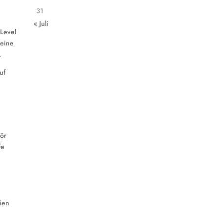
31
« Juli
 Level
 eine
.
uf
hör
fe
eien