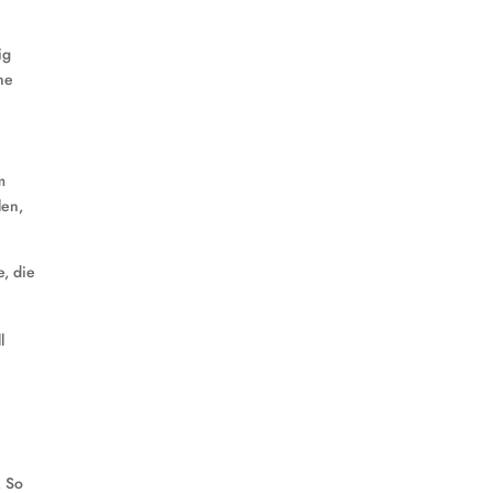
ig
he
m
len,
e, die
l
. So