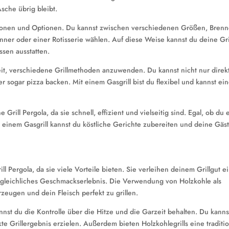
Asche übrig bleibt.
nktionen und Optionen. Du kannst zwischen verschiedenen Größen, Bren
ner oder einer Rotisserie wählen. Auf diese Weise kannst du deine Gri
sen ausstatten.
hkeit, verschiedene Grillmethoden anzuwenden. Du kannst nicht nur direk
der sogar pizza backen. Mit einem Gasgrill bist du flexibel und kannst ei
 Grill Pergola, da sie schnell, effizient und vielseitig sind. Egal, ob du 
it einem Gasgrill kannst du köstliche Gerichte zubereiten und deine Gäs
ill Pergola, da sie viele Vorteile bieten. Sie verleihen deinem Grillgut e
ergleichliches Geschmackserlebnis. Die Verwendung von Holzkohle als
rzeugen und dein Fleisch perfekt zu grillen.
annst du die Kontrolle über die Hitze und die Garzeit behalten. Du kanns
e Grillergebnis erzielen. Außerdem bieten Holzkohlegrills eine traditio