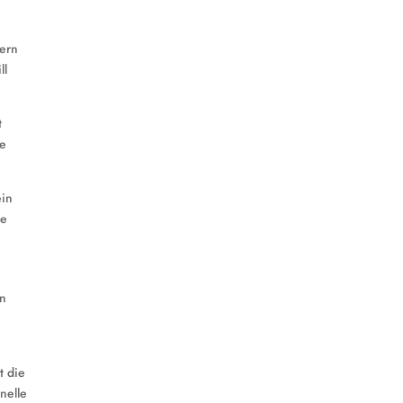
nern
ll
t
ne
ein
te
in
t die
nelle