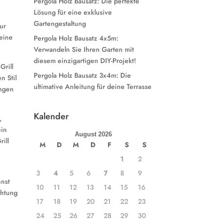
Pergola Holz Bausatz: Die perfekte
Lösung für eine exklusive
Gartengestaltung
ur
eine
Pergola Holz Bausatz 4x5m:
Verwandeln Sie Ihren Garten mit
diesem einzigartigen DIY-Projekt!
Grill
Pergola Holz Bausatz 3x4m: Die
n Stil
ultimative Anleitung für deine Terrasse
ungen
Kalender
,
ein
August 2026
ill
M
D
M
D
F
S
S
1
2
3
4
5
6
7
8
9
nnst
10
11
12
13
14
15
16
chtung
17
18
19
20
21
22
23
24
25
26
27
28
29
30