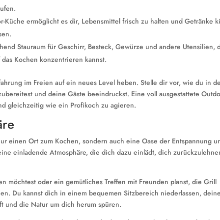
aufen.
-Küche ermöglicht es dir, Lebensmittel frisch zu halten und Getränke k
sen.
hend Stauraum für Geschirr, Besteck, Gewürze und andere Utensilien, 
auf das Kochen konzentrieren kannst.
hrung im Freien auf ein neues Level heben. Stelle dir vor, wie du in d
 zubereitest und deine Gäste beeindruckst. Eine voll ausgestattete Outdo
d gleichzeitig wie ein Profikoch zu agieren.
äre
ht nur einen Ort zum Kochen, sondern auch eine Oase der Entspannung u
t eine einladende Atmosphäre, die dich dazu einlädt, dich zurückzulehn
n möchtest oder ein gemütliches Treffen mit Freunden planst, die Grill
nen. Du kannst dich in einem bequemen Sitzbereich niederlassen, dein
ft und die Natur um dich herum spüren.