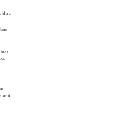
ühl zu
damit
einer
or-
nd
en und
e