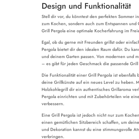
Design und Funktionalität
Stell dir vor, du könntest den perfekten Sommer i
zum Kochen, sondern auch zum Entspannen und Gen
Grill Pergola eine optimale Kocherfahrung im Fre
Egal, ob du gerne mit Freunden grillst oder einfac
Pergola bietet dir den idealen Raum dafür. Du ka
und deinem Garten passen. Von modernen und min
– es gibt für jeden Geschmack die passende Grill
Die Funktionalität einer Grill Pergola ist ebenfalls
deine Grillkünste auf ein neues Level zu heben. Mi
Holzkohlegrill dir ein authentisches Grillaroma ver
Pergola einrichten und mit Zubehörteilen wie eine
verbessern.
Eine Grill Pergola ist jedoch nicht nur zum Koch
einen gemütlichen Sitzbereich schaffen, um dein
und Dekoration kannst du eine stimmungsvolle At
verbringen.