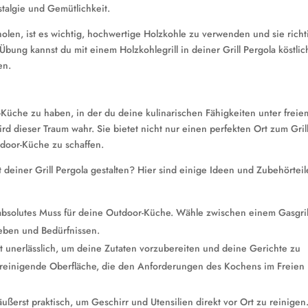
stalgie und Gemütlichkeit.
olen, ist es wichtig, hochwertige Holzkohle zu verwenden und sie richt
bung kannst du mit einem Holzkohlegrill in deiner Grill Pergola köstlic
en.
-Küche zu haben, in der du deine kulinarischen Fähigkeiten unter freie
ird dieser Traum wahr. Sie bietet nicht nur einen perfekten Ort zum Gril
tdoor-Küche zu schaffen.
deiner Grill Pergola gestalten? Hier sind einige Ideen und Zubehörteil
in absolutes Muss für deine Outdoor-Küche. Wähle zwischen einem Gasgril
ieben und Bedürfnissen.
t unerlässlich, um deine Zutaten vorzubereiten und deine Gerichte zu
u reinigende Oberfläche, die den Anforderungen des Kochens im Freien
ußerst praktisch, um Geschirr und Utensilien direkt vor Ort zu reinigen