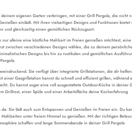
n deinem eigenen Garten verbringen, mit einer Grill Pergola, die nicht n
ießen einlädt. Mit ihren vielseitigen Designs und Funktionen bietet 
ien und gleichzeitig einen gemütlichen Rückzugsort.
h nur alleine eine köstliche Mahlzeit im Freien genießen möchtest, eine 
nnst zwischen verschiedenen Designs wählen, die zu deinem persönliche
imalistischen Designs bis hin zu rustikalen und gemütlichen Ausführ
 Pergola.
 beeindruckend. Sie verfügt über integrierte Grillstationen, die dir helfen
t einer Gasgrillstation kannst du schnell und effizient grillen, während 
leiht. Du kannst sogar eine voll ausgestattete Outdoor-Küche in deiner Gr
m Grillrost, einer Spüle und einer Arbeitsfläche deine Kocherfahrung
en da. Sie lädt auch zum Entspannen und Genießen im Freien ein. Du ka
e Mahlzeiten unter freiem Himmel zu genießen. Mit der richtigen Beleu
mosphäre schaffen und lange Sommerabende in deiner Grill Pergola