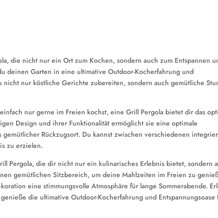
gola, die nicht nur ein Ort zum Kochen, sondern auch zum Entspannen u
t du deinen Garten in eine ultimative Outdoor-Kocherfahrung und
 nicht nur köstliche Gerichte zubereiten, sondern auch gemütliche St
 einfach nur gerne im Freien kochst, eine Grill Pergola bietet dir das op
igen Design und ihrer Funktionalität ermöglicht sie eine optimale
ls gemütlicher Rückzugsort. Du kannst zwischen verschiedenen integrie
is zu erzielen.
l Pergola, die dir nicht nur ein kulinarisches Erlebnis bietet, sondern 
nen gemütlichen Sitzbereich, um deine Mahlzeiten im Freien zu genie
Dekoration eine stimmungsvolle Atmosphäre für lange Sommerabende. Er
d genieße die ultimative Outdoor-Kocherfahrung und Entspannungsoase 