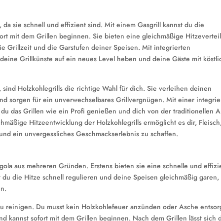
, da sie schnell und effizient sind. Mit einem Gasgrill kannst du die
ort mit dem Grillen beginnen. Sie bieten eine gleichmäßige Hitzevertei
e Grillzeit und die Garstufen deiner Speisen. Mit integrierten
u deine Grillkünste auf ein neues Level heben und deine Gäste mit köstl
sind Holzkohlegrills die richtige Wahl für dich. Sie verleihen deinen
d sorgen für ein unverwechselbares Grillvergnügen. Mit einer integrie
t du das Grillen wie ein Profi genießen und dich von der traditionellen A
hmäßige Hitzeentwicklung der Holzkohlegrills ermöglicht es dir, Fleisch
und ein unvergessliches Geschmackserlebnis zu schaffen.
ergola aus mehreren Gründen. Erstens bieten sie eine schnelle und effizi
st du die Hitze schnell regulieren und deine Speisen gleichmäßig garen
en.
 zu reinigen. Du musst kein Holzkohlefeuer anzünden oder Asche entsor
nd kannst sofort mit dem Grillen beginnen. Nach dem Grillen lässt sich 