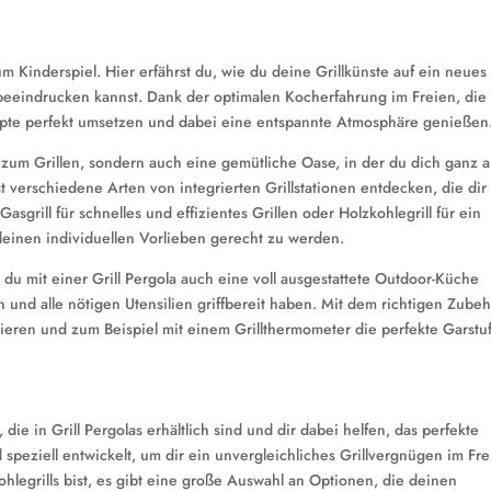
zum Kinderspiel. Hier erfährst du, wie du deine Grillkünste auf ein neues
beeindrucken kannst. Dank der optimalen Kocherfahrung im Freien, die
ezepte perfekt umsetzen und dabei eine entspannte Atmosphäre genießen
rt zum Grillen, sondern auch eine gemütliche Oase, in der du dich ganz a
 verschiedene Arten von integrierten Grillstationen entdecken, die dir
asgrill für schnelles und effizientes Grillen oder Holzkohlegrill für ein
deinen individuellen Vorlieben gerecht zu werden.
 du mit einer Grill Pergola auch eine voll ausgestattete Outdoor-Küche
n und alle nötigen Utensilien griffbereit haben. Mit dem richtigen Zube
ieren und zum Beispiel mit einem Grillthermometer die perfekte Garstu
, die in Grill Pergolas erhältlich sind und dir dabei helfen, das perfekte
nd speziell entwickelt, um dir ein unvergleichliches Grillvergnügen im Fr
ohlegrills bist, es gibt eine große Auswahl an Optionen, die deinen