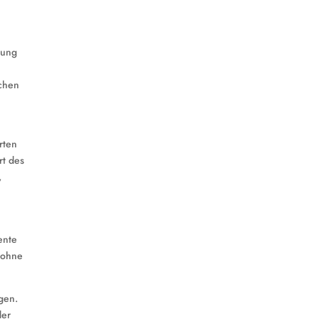
lung
ichen
rten
rt des
,
ente
, ohne
gen.
der