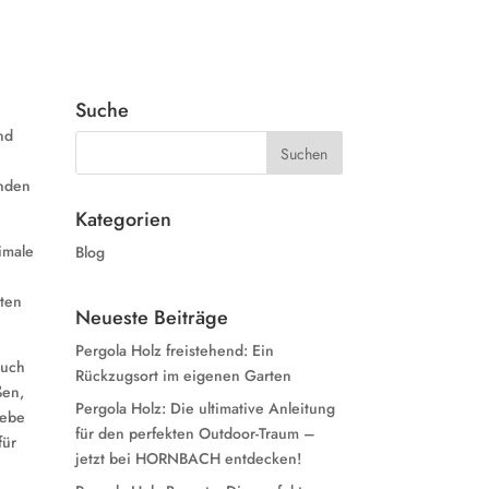
Suche
nd
unden
Kategorien
timale
Blog
rten
Neueste Beiträge
Pergola Holz freistehend: Ein
auch
Rückzugsort im eigenen Garten
ßen,
Pergola Holz: Die ultimative Anleitung
lebe
für den perfekten Outdoor-Traum –
für
jetzt bei HORNBACH entdecken!