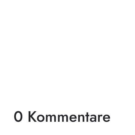
Pergolen aus Holz sind eine beliebte Wahl
für diejenigen, die ihren Außenbereich mit
einem beeindruckenden...
0 Kommentare