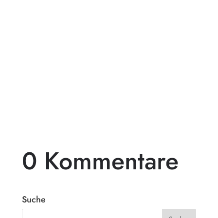
Pergolen aus Holz sind eine beliebte Wahl
für diejenigen, die ihren Außenbereich mit
einem beeindruckenden...
0 Kommentare
Suche