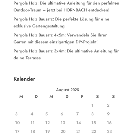
Pergola Holz: Die ultimative Anleitung für den perfekten
Outdoor-Traum – jetzt bei HORNBACH entdecken!
Pergola Holz Bausatz: Die perfekte Lösung für eine
exklusive Gartengestaltung
Pergola Holz Bausatz 4x5m: Verwandeln Sie Ihren
Garten mit diesem einzigartigen DIY-Projekt!
Pergola Holz Bausatz 3x4m: Die ultimative Anleitung für
deine Terrasse
Kalender
August 2026
M
D
M
D
F
S
S
1
2
3
4
5
6
7
8
9
10
11
12
13
14
15
16
17
18
19
20
21
22
23