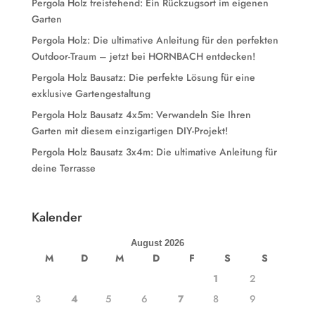
Pergola Holz freistehend: Ein Rückzugsort im eigenen
Garten
Pergola Holz: Die ultimative Anleitung für den perfekten
Outdoor-Traum – jetzt bei HORNBACH entdecken!
Pergola Holz Bausatz: Die perfekte Lösung für eine
exklusive Gartengestaltung
Pergola Holz Bausatz 4x5m: Verwandeln Sie Ihren
Garten mit diesem einzigartigen DIY-Projekt!
Pergola Holz Bausatz 3x4m: Die ultimative Anleitung für
deine Terrasse
Kalender
August 2026
M
D
M
D
F
S
S
1
2
3
4
5
6
7
8
9