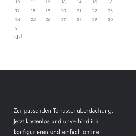
10
11
12
13
14
15
16
17
18
19
20
21
22
23
24
25
26
27
28
29
30
31
« Juli
Zur passenden Terrassenüberdachung.
Jetzt kostenlos und unverbindlich
konfigurieren und einfach online