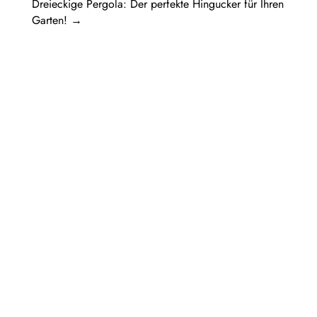
Dreieckige Pergola: Der perfekte Hingucker für Ihren
Garten!
→
Pergola Holz freistehend: Ein Rückzugsort
im eigenen GartenIn diesem Artikel werden
verschiedene Aspekte einer...