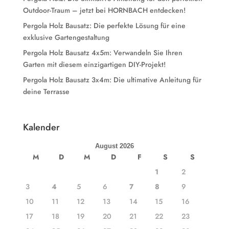
Outdoor-Traum – jetzt bei HORNBACH entdecken!
Pergola Holz Bausatz: Die perfekte Lösung für eine
exklusive Gartengestaltung
Pergola Holz Bausatz 4x5m: Verwandeln Sie Ihren
Garten mit diesem einzigartigen DIY-Projekt!
Pergola Holz Bausatz 3x4m: Die ultimative Anleitung für
deine Terrasse
Kalender
August 2026
M
D
M
D
F
S
S
1
2
3
4
5
6
7
8
9
10
11
12
13
14
15
16
17
18
19
20
21
22
23