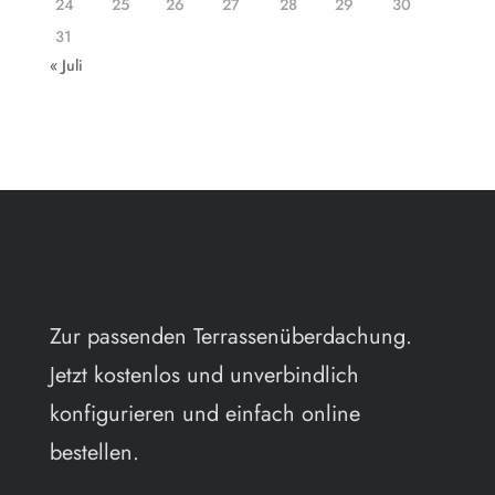
24
25
26
27
28
29
30
31
« Juli
Zur passenden Terrassenüberdachung.
Jetzt kostenlos und unverbindlich
konfigurieren und einfach online
bestellen.