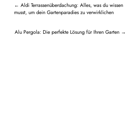
←
Aldi Terrassenüberdachung: Alles, was du wissen
musst, um dein Gartenparadies zu verwirklichen
Alu Pergola: Die perfekte Lösung für Ihren Garten
→
Pergola Holz freistehend: Ein Rückzugsort
im eigenen GartenIn diesem Artikel werden
verschiedene Aspekte einer...